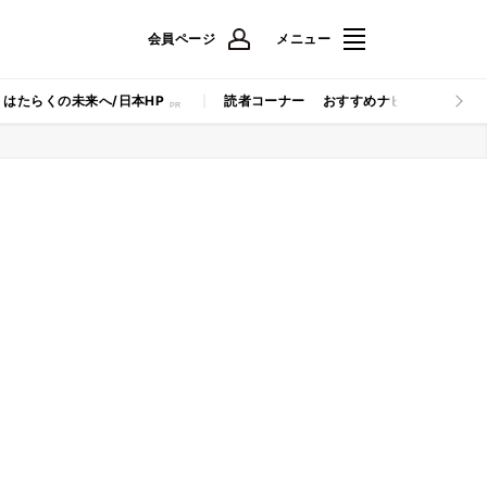
会員ページ
メニュー
はたらくの未来へ/日本HP
読者コーナー
おすすめナビ
マイナビB