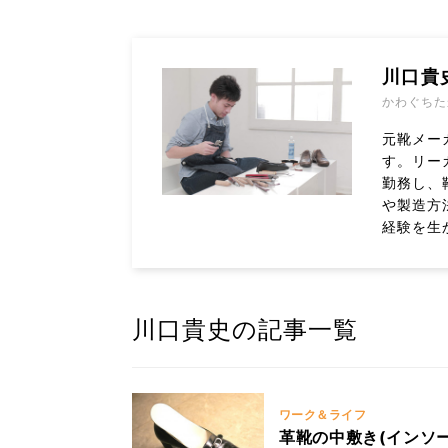
川口貴
かわぐちた
元靴メー
す。リー
勤務し、
や製造方
経験を生
川口貴史の記事一覧
ワーク＆ライフ
革靴の中敷き(インソ