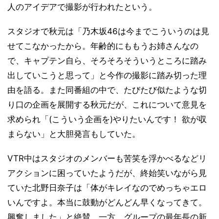
人のアイデアで撮影が行われたという。
スタジオで秋元は「乃木坂46は今までこういうのは見
せてこなかったから。年齢的にももうお姉さんなの
で、キャプテン自ら、そろそろそういうところに踏み
出していこうと思って」と今作の撮影に踏み切った理
由を語る。また同番組の中で、たびたび似たような切
り口の企画を展開する秋元だが、これについて意見を
求められ「(こういう企画を)やりたいんです！ 欲が収
まらない」と大胆発言もしていた。
VTR中はスタジオのメンバーも苦笑を浮かべるなどリ
アクションに困っていたようだが、終始笑いながら見
ていた北野日奈子は「体がキレイなのでめっちゃエロ
いんですよ。本当に鼓動がどんどん早くなってきて。
興奮しました」と絶賛。一方、グループの最年長の新