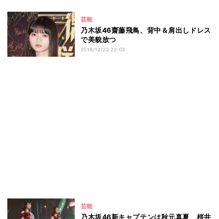
芸能
乃木坂46齋藤飛鳥、背中＆肩出しドレス
で美貌放つ
2018/12/22 22:03
芸能
乃木坂46新キャプテンは秋元真夏 桜井