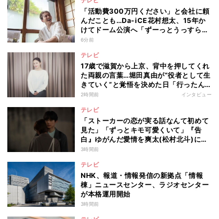
テレビ
「活動費300万円ください」と会社に頼
んだことも…Da-iCE花村想太、15年か
けてドーム公演へ「ずーっとうっすらや
けど右肩上がり続けられていた」
6分前
テレビ
17歳で滋賀から上京、背中を押してくれ
た両親の言葉…堀田真由が“役者として生
きていく”と覚悟を決めた日「行ったん
やったら、もう帰られへんな」
2時間前
インタビュー
テレビ
「ストーカーの恋が実る話なんて初めて
見た」「ずっとキモ可愛くいて」『告
白』ゆがんだ愛情を爽太(松村北斗)に向
ける視聴者の声
3時間前
テレビ
NHK、報道・情報発信の新拠点「情報
棟」ニュースセンター、ラジオセンター
が本格運用開始
3時間前