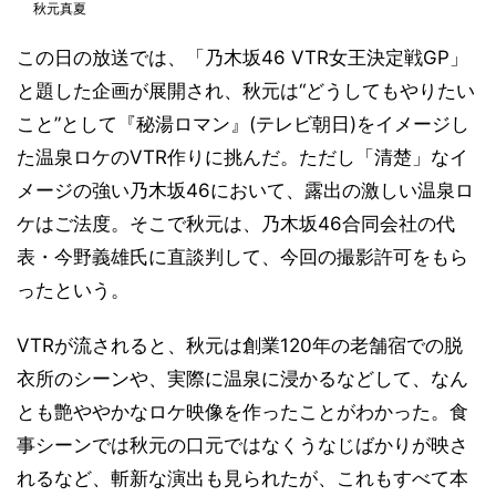
秋元真夏
この日の放送では、「乃木坂46 VTR女王決定戦GP」
と題した企画が展開され、秋元は“どうしてもやりたい
こと”として『秘湯ロマン』(テレビ朝日)をイメージし
た温泉ロケのVTR作りに挑んだ。ただし「清楚」なイ
メージの強い乃木坂46において、露出の激しい温泉ロ
ケはご法度。そこで秋元は、乃木坂46合同会社の代
表・今野義雄氏に直談判して、今回の撮影許可をもら
ったという。
VTRが流されると、秋元は創業120年の老舗宿での脱
衣所のシーンや、実際に温泉に浸かるなどして、なん
とも艶ややかなロケ映像を作ったことがわかった。食
事シーンでは秋元の口元ではなくうなじばかりが映さ
れるなど、斬新な演出も見られたが、これもすべて本