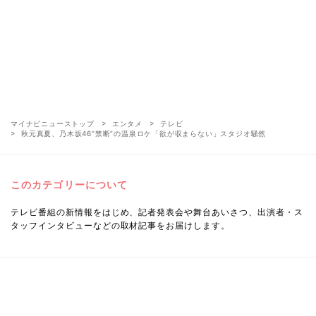
マイナビニューストップ
エンタメ
テレビ
秋元真夏、乃木坂46“禁断”の温泉ロケ「欲が収まらない」スタジオ騒然
このカテゴリーについて
テレビ番組の新情報をはじめ、記者発表会や舞台あいさつ、出演者・ス
タッフインタビューなどの取材記事をお届けします。