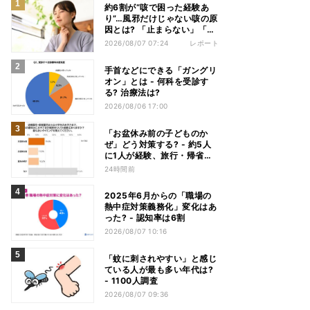
約6割が“咳で困った経験あ
り”…風邪だけじゃない咳の原
因とは? 「止まらない」「眠
れない」悩みを医師が解説
2026/08/07 07:24
レポート
手首などにできる「ガングリ
オン」とは - 何科を受診す
る? 治療法は?
2026/08/06 17:00
「お盆休み前の子どものか
ぜ」どう対策する? - 約5人
に1人が経験、旅行・帰省へ
の影響も
24時間前
2025年6月からの「職場の
熱中症対策義務化」変化はあ
った? - 認知率は6割
2026/08/07 10:16
「蚊に刺されやすい」と感じ
ている人が最も多い年代は?
- 1100人調査
2026/08/07 09:36