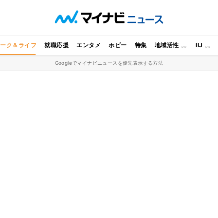
ワーク＆ライフ
就職応援
エンタメ
ホビー
特集
地域活性
IIJ
Googleでマイナビニュースを優先表示する方法