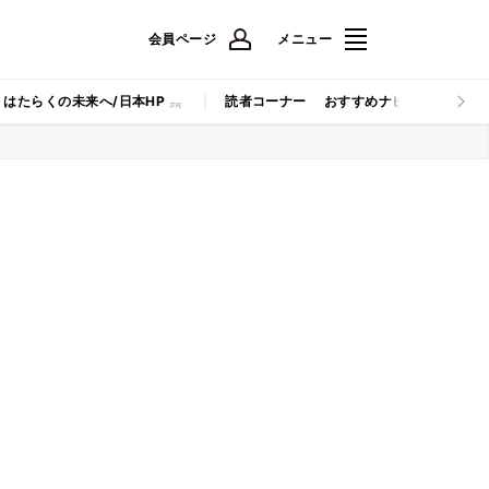
会員ページ
メニュー
はたらくの未来へ/日本HP
読者コーナー
おすすめナビ
マイナビB