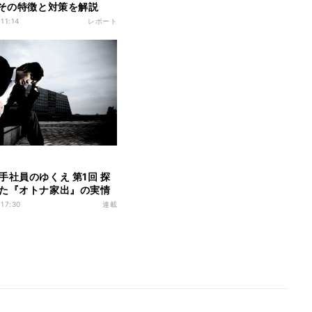
 その特徴と対策を解説
 11:14
レポート
手社員のゆくえ 第1回 探
た『オトナ家出』の実情
 17:30
連載