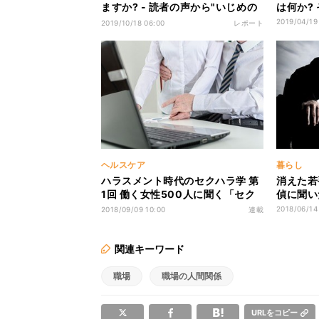
ますか? - 読者の声から"いじめの
は何か?
実情"に迫る
2019/04/19
2019/10/18 06:00
レポート
ヘルスケア
暮らし
ハラスメント時代のセクハラ学 第
消えた若
1回 働く女性500人に聞く「セク
偵に聞い
ハラを受けたことある?」
2018/06/14
2018/09/09 10:00
連載
関連キーワード
職場
職場の人間関係
URLをコピー