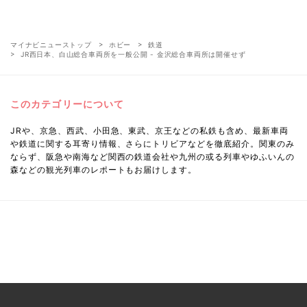
マイナビニューストップ
ホビー
鉄道
JR西日本、白山総合車両所を一般公開 - 金沢総合車両所は開催せず
このカテゴリーについて
JRや、京急、西武、小田急、東武、京王などの私鉄も含め、最新車両
や鉄道に関する耳寄り情報、さらにトリビアなどを徹底紹介。関東のみ
ならず、阪急や南海など関西の鉄道会社や九州の或る列車やゆふいんの
森などの観光列車のレポートもお届けします。