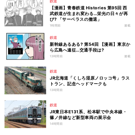
鉄道
【漫画】青春鉄道 Histories 第95回 西
武鉄道が生まれ変わる…栄光の日々が再
び? 「サーベラスの撤退」
1時間前
連載
鉄道
新幹線あるある? 第54回 【漫画】東京か
ら広島へ遠征…交通手段は?
13時間前
連載
鉄道
JR北海道「くしろ湿原ノロッコ号」ラス
トラン、記念ヘッドマークも
13時間前
鉄道
JR東日本E131系、松本駅で中央本線・
篠ノ井線など新型車両の展示会
14時間前