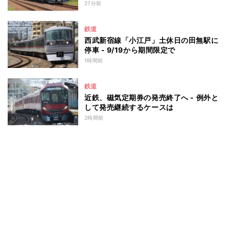
27分前
鉄道
西武新宿線「小江戸」土休日の田無駅に
停車 - 9/19から期間限定で
1時間前
鉄道
近鉄、磁気定期券の発売終了へ - 例外と
して発売継続するケースは
2時間前