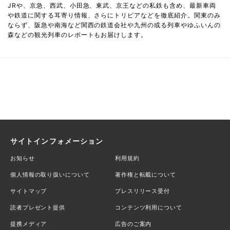
JRや、京急、西武、小田急、東武、京王などの私鉄も含め、最新車両
や鉄道に関する耳寄り情報、さらにトリビアなどを徹底紹介。関東のみ
ならず、阪急や南海など関西の鉄道会社や九州の或る列車やゆふいんの
森などの観光列車のレポートもお届けします。
サイトインフォメーション
お知らせ
利用規約
個人情報の取り扱いについて
著作権と転載について
サイトマップ
プレスリリース受付
読者プレゼント提供
コンテンツ利用について
提携メディア
広告のご案内