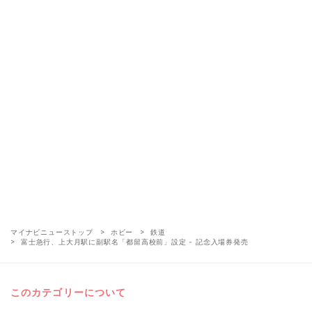
マイナビニューストップ
ホビー
鉄道
富士急行、上大月駅に副駅名「都留高校前」設定 - 記念入場券発売
このカテゴリーについて