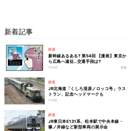
新着記事
鉄道
新幹線あるある? 第54回 【漫画】東京か
ら広島へ遠征…交通手段は?
10分前
連載
鉄道
JR北海道「くしろ湿原ノロッコ号」ラス
トラン、記念ヘッドマークも
11分前
鉄道
JR東日本E131系、松本駅で中央本線・
篠ノ井線など新型車両の展示会