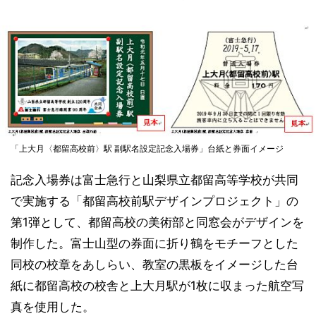
「上大月〈都留高校前〉駅 副駅名設定記念入場券」台紙と券面イメージ
記念入場券は富士急行と山梨県立都留高等学校が共同
で実施する「都留高校前駅デザインプロジェクト」の
第1弾として、都留高校の美術部と同窓会がデザインを
制作した。富士山型の券面に折り鶴をモチーフとした
同校の校章をあしらい、教室の黒板をイメージした台
紙に都留高校の校舎と上大月駅が1枚に収まった航空写
真を使用した。