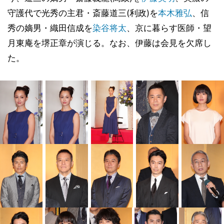
守護代で光秀の主君・斎藤道三(利政)を
本木雅弘
、信
秀の嫡男・織田信成を
染谷将太
、京に暮らす医師・望
月東庵を堺正章が演じる。なお、伊藤は会見を欠席し
た。