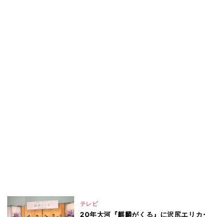
テレビ
20年大河『麒麟がくる』に沢尻エリカ･