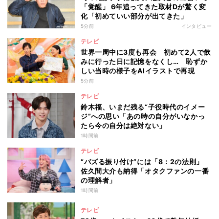
「覚醒」 6年追ってきた取材Dが驚く変
化「初めていい部分が出てきた」
5分前
インタビュー
テレビ
世界一周中に3度も再会 初めて2人で飲
みに行った日に記憶をなくし… 恥ずか
しい当時の様子をAIイラストで再現
5分前
テレビ
鈴木福、いまだ残る“子役時代のイメー
ジ”への思い「あの時の自分がいなかっ
たら今の自分は絶対ない」
1時間前
テレビ
“バズる振り付け”には「8：2の法則」
佐久間大介も納得「オタクファンの一番
の理解者」
1時間前
テレビ