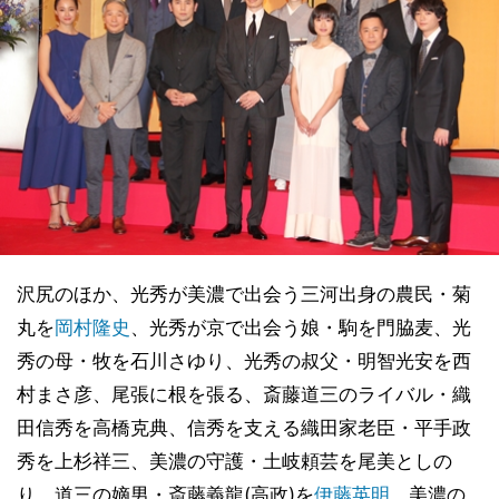
沢尻のほか、光秀が美濃で出会う三河出身の農民・菊
丸を
岡村隆史
、光秀が京で出会う娘・駒を門脇麦、光
秀の母・牧を石川さゆり、光秀の叔父・明智光安を西
村まさ彦、尾張に根を張る、斎藤道三のライバル・織
田信秀を高橋克典、信秀を支える織田家老臣・平手政
秀を上杉祥三、美濃の守護・土岐頼芸を尾美としの
り、道三の嫡男・斎藤義龍(高政)を
伊藤英明
、美濃の