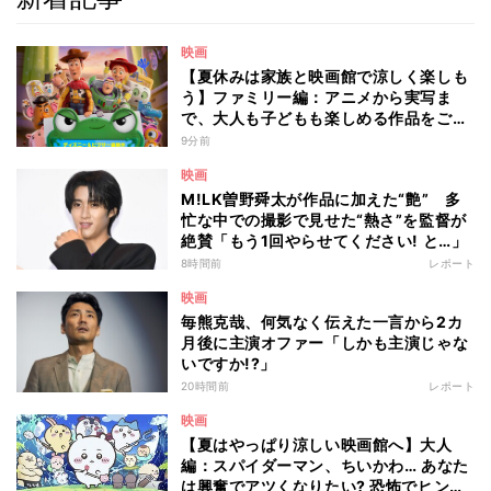
映画
【夏休みは家族と映画館で涼しく楽しも
う】ファミリー編：アニメから実写ま
で、大人も子どもも楽しめる作品をご紹
介 - 編集部が注目する最新映画5選
9分前
映画
M!LK曽野舜太が作品に加えた“艶” 多
忙な中での撮影で見せた“熱さ”を監督が
絶賛「もう1回やらせてください! と…」
8時間前
レポート
映画
毎熊克哉、何気なく伝えた一言から2カ
月後に主演オファー「しかも主演じゃな
いですか!?」
20時間前
レポート
映画
【夏はやっぱり涼しい映画館へ】大人
編：スパイダーマン、ちいかわ… あなた
は興奮でアツくなりたい? 恐怖でヒンヤ