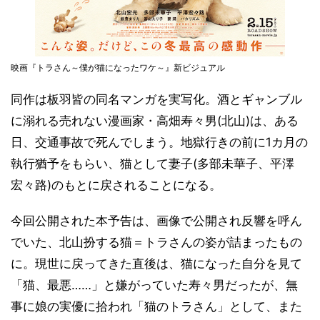
映画『トラさん～僕が猫になったワケ～』新ビジュアル
同作は板羽皆の同名マンガを実写化。酒とギャンブル
に溺れる売れない漫画家・高畑寿々男(北山)は、ある
日、交通事故で死んでしまう。地獄行きの前に1カ月の
執行猶予をもらい、猫として妻子(多部未華子、平澤
宏々路)のもとに戻されることになる。
今回公開された本予告は、画像で公開され反響を呼ん
でいた、北山扮する猫＝トラさんの姿が詰まったもの
に。現世に戻ってきた直後は、猫になった自分を見て
「猫、最悪……」と嫌がっていた寿々男だったが、無
事に娘の実優に拾われ「猫のトラさん」として、また