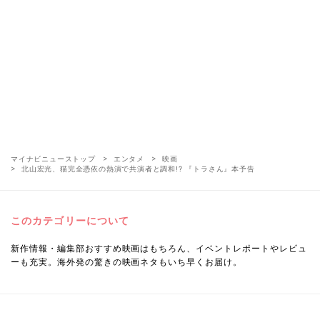
マイナビニューストップ
エンタメ
映画
北山宏光、猫完全憑依の熱演で共演者と調和!? 『トラさん』本予告
このカテゴリーについて
新作情報・編集部おすすめ映画はもちろん、イベントレポートやレビュ
ーも充実。海外発の驚きの映画ネタもいち早くお届け。