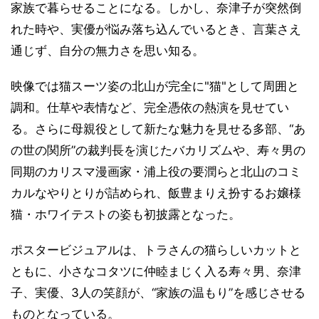
家族で暮らせることになる。しかし、奈津子が突然倒
れた時や、実優が悩み落ち込んでいるとき、言葉さえ
通じず、自分の無力さを思い知る。
映像では猫スーツ姿の北山が完全に"猫"として周囲と
調和。仕草や表情など、完全憑依の熱演を見せてい
る。さらに母親役として新たな魅力を見せる多部、“あ
の世の関所”の裁判長を演じたバカリズムや、寿々男の
同期のカリスマ漫画家・浦上役の要潤らと北山のコミ
カルなやりとりが詰められ、飯豊まりえ扮するお嬢様
猫・ホワイテストの姿も初披露となった。
ポスタービジュアルは、トラさんの猫らしいカットと
ともに、小さなコタツに仲睦まじく入る寿々男、奈津
子、実優、3人の笑顔が、“家族の温もり”を感じさせる
ものとなっている。