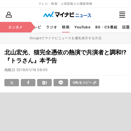
テレビ・映画・人気芸能人の最新情報
エンタメ
芸能
テレビ
ラジオ
映画
YouTube
BS・CS番組
話題
Googleでマイナビニュースを優先表示する方法
北山宏光、猫完全憑依の熱演で共演者と調和!?
『トラさん』本予告
掲載日
2019/01/18 06:00
URLをコピー