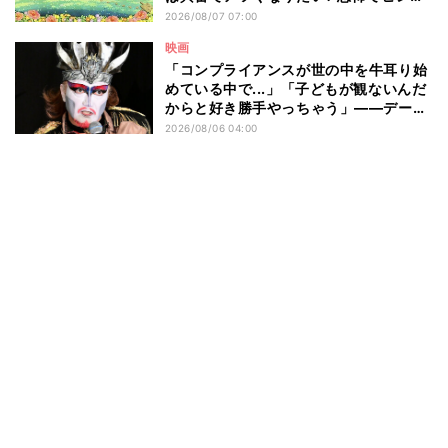
リしたい? - 編集部が注目する最新映画5
2026/08/07 07:00
選
映画
「コンプライアンスが世の中を牛耳り始
めている中で...」「子どもが観ないんだ
からと好き勝手やっちゃう」――デーモ
ン閣下が語る映画『レディ・オア・ノッ
2026/08/06 04:00
ト2』の"狂気"とは?