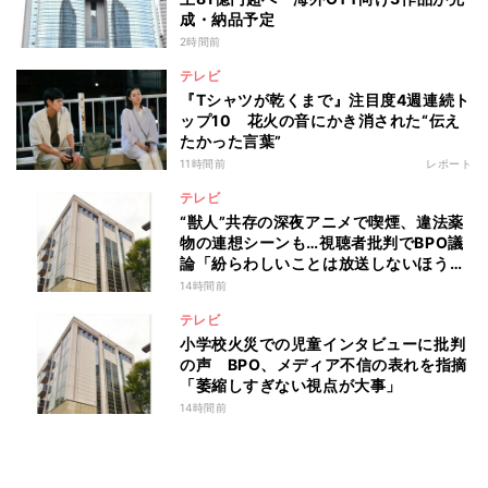
成・納品予定
2時間前
テレビ
『Tシャツが乾くまで』注目度4週連続ト
ップ10 花火の音にかき消された“伝え
たかった言葉”
11時間前
レポート
テレビ
“獣人”共存の深夜アニメで喫煙、違法薬
物の連想シーンも…視聴者批判でBPO議
論「紛らわしいことは放送しないほう
が」
14時間前
テレビ
小学校火災での児童インタビューに批判
の声 BPO、メディア不信の表れを指摘
「萎縮しすぎない視点が大事」
14時間前