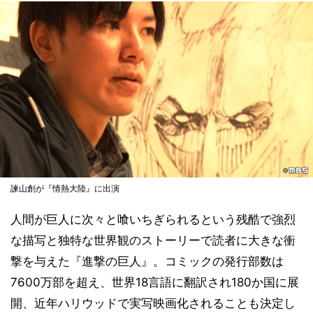
諫山創が『情熱大陸』に出演
人間が巨人に次々と喰いちぎられるという残酷で強烈
な描写と独特な世界観のストーリーで読者に大きな衝
撃を与えた『進撃の巨人』。コミックの発行部数は
7600万部を超え、世界18言語に翻訳され180か国に展
開、近年ハリウッドで実写映画化されることも決定し