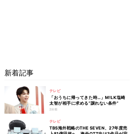
新着記事
テレビ
「おうちに帰ってきた時…」M!LK塩崎
太智が相手に求める“譲れない条件”
2分前
テレビ
TBS海外戦略のTHE SEVEN、27年度売
上81億円超へ 海外OTT向け3作品が完