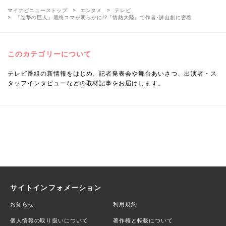
マイナビニューストップ
エンタメ
テレビ
『進撃の巨人』最終コマが明らかに!?『情熱大陸』で作者･諫山創に密着
このカテゴリーについて
テレビ番組の新情報をはじめ、記者発表会や舞台あいさつ、出演者・ス
タッフインタビューなどの取材記事をお届けします。
サイトインフォメーション
お知らせ
利用規約
個人情報の取り扱いについて
著作権と転載について