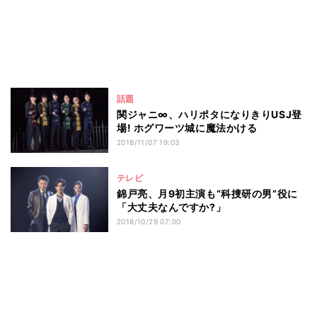
話題
関ジャニ∞、ハリポタになりきりUSJ登
場! ホグワーツ城に魔法かける
2018/11/07 19:03
テレビ
錦戸亮、月9初主演も“科捜研の男”役に
「大丈夫なんですか?」
2018/10/29 07:00