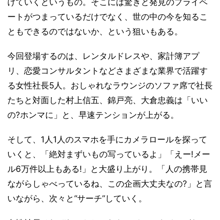
げていくというもの。そこには驚きと発見のプライベ
ートがつまっているだけでなく、世の中の今を知るこ
ともできるのではないか、という狙いもある。
今回登場するのは、レンタルドレスや、家計簿アプ
リ、恋愛コンサルタントなどさまざまな業界で活躍す
る女性社長5人。おしゃれなラウンジのソファ席で社長
たちと対面した村上信五、錦戸亮、大倉忠義は「いい
の?ホンマに」と、早速テンションが上がる。
そして、1人1人のスマホを手にカメラロールを探って
いくと、「絶対まずいもの写っているよ」「えー!メー
ル6万件以上もある!」と大盛り上がり。「人の携帯見
ながらしゃべっているね、この企画大丈夫なの?」と言
いながら、次々と“サーチ”していく。