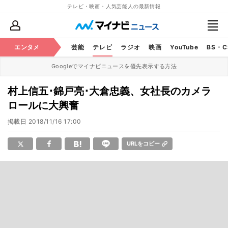
テレビ・映画・人気芸能人の最新情報
エンタメ
芸能
テレビ
ラジオ
映画
YouTube
BS・
Googleでマイナビニュースを優先表示する方法
村上信五･錦戸亮･大倉忠義、女社長のカメラ
ロールに大興奮
掲載日
2018/11/16 17:00
URLをコピー