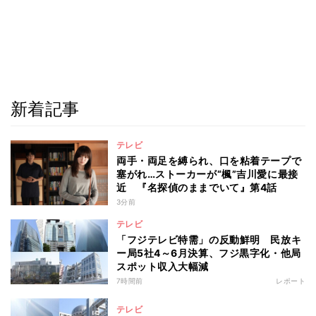
新着記事
テレビ
両手・両足を縛られ、口を粘着テープで
塞がれ…ストーカーが“楓”吉川愛に最接
近 『名探偵のままでいて』第4話
3分前
テレビ
「フジテレビ特需」の反動鮮明 民放キ
ー局5社4～6月決算、フジ黒字化・他局
スポット収入大幅減
7時間前
レポート
テレビ