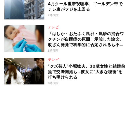
4月クール世帯視聴率、ゴールデン帯で
テレ東がフジを上回る
7時間前
テレビ
「はしか・おたふく風邪・風疹の混合ワ
クチンが自閉症の原因」示唆した論文、
改ざん発覚で科学的に否定されるも不安
消えず…科学者たちの反証はなぜ届かな
8時間前
かったのか
テレビ
“クズ芸人”小堀敏夫、30歳女性と結婚前
提で交際開始も…彼女に“大きな秘密”を
打ち明けられる
8時間前