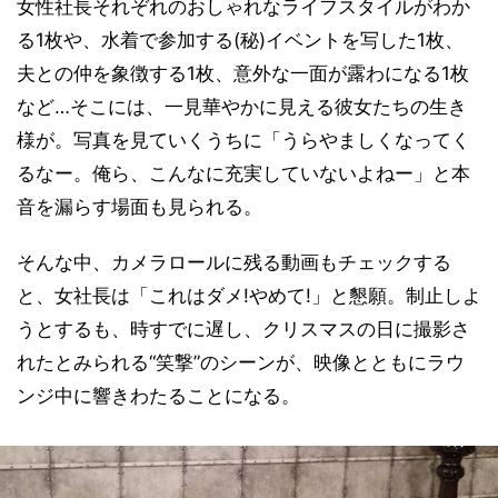
女性社長それぞれのおしゃれなライフスタイルがわか
る1枚や、水着で参加する(秘)イベントを写した1枚、
夫との仲を象徴する1枚、意外な一面が露わになる1枚
など…そこには、一見華やかに見える彼女たちの生き
様が。写真を見ていくうちに「うらやましくなってく
るなー。俺ら、こんなに充実していないよねー」と本
音を漏らす場面も見られる。
そんな中、カメラロールに残る動画もチェックする
と、女社長は「これはダメ!やめて!」と懇願。制止しよ
うとするも、時すでに遅し、クリスマスの日に撮影さ
れたとみられる“笑撃”のシーンが、映像とともにラウ
ンジ中に響きわたることになる。