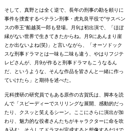
そして、真野とは全く逆で、長年の刑事の勘を頼りに
事件を捜査するベテラン刑事・虎丸良平役で“サスペン
スの帝王”船越英一郎も登場。月9は初出演で、「ほぼ
縁がない世界で生きてきたからね。月9にあんまり崖
とか出ないよね(笑)」と言いながら、「オーソドック
スな刑事ドラマとは一味も二味も違う、やはりフジテ
レビさんが、月9が作ると刑事ドラマもこうなるん
だ、というような、そんな作品を皆さんと一緒に作っ
ていけたら」と期待を述べた。
元科捜研の研究員でもある原作の古賀氏は、脚本を読
んで「スピーディーでスリリングな展開、感動的だっ
たり、クスッと笑えるシーン。ここにさらに演出が加
わり、魅力的な役者さんたちがキャラクターに命を吹
き込む。そうしてドラマが完成すると想像するだけで