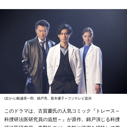
(左から)船越英一郎、錦戸亮、新木優子＝フジテレビ提供
このドラマは、古賀慶氏の人気コミック『トレース～
科捜研法医研究員の追想～』が原作。錦戸演じる科捜