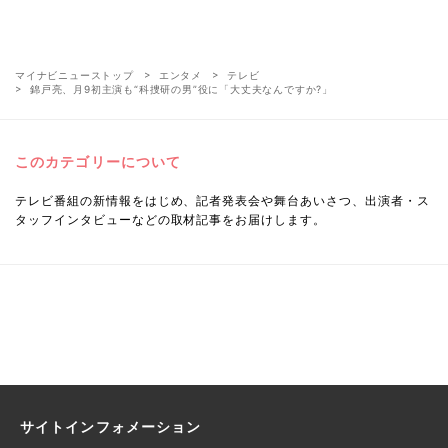
マイナビニューストップ
エンタメ
テレビ
錦戸亮、月9初主演も“科捜研の男”役に「大丈夫なんですか?」
このカテゴリーについて
テレビ番組の新情報をはじめ、記者発表会や舞台あいさつ、出演者・ス
タッフインタビューなどの取材記事をお届けします。
サイトインフォメーション