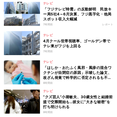
テレビ
「フジテレビ特需」の反動鮮明 民放キ
ー局5社4～6月決算、フジ黒字化・他局
スポット収入大幅減
7時間前
レポート
テレビ
4月クール世帯視聴率、ゴールデン帯で
テレ東がフジを上回る
7時間前
テレビ
「はしか・おたふく風邪・風疹の混合ワ
クチンが自閉症の原因」示唆した論文、
改ざん発覚で科学的に否定されるも不安
消えず…科学者たちの反証はなぜ届かな
8時間前
かったのか
テレビ
“クズ芸人”小堀敏夫、30歳女性と結婚前
提で交際開始も…彼女に“大きな秘密”を
打ち明けられる
8時間前