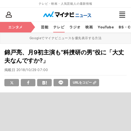
テレビ・映画・人気芸能人の最新情報
エンタメ
芸能
テレビ
ラジオ
映画
YouTube
BS・
Googleでマイナビニュースを優先表示する方法
錦戸亮、月9初主演も“科捜研の男”役に「大丈
夫なんですか?」
掲載日
2018/10/29 07:00
URLをコピー