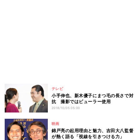
テレビ
小手伸也、新木優子にまつ毛の長さで対
抗 撮影ではビューラー使用
2018/10/05 05:00
映画
錦戸亮の起用理由と魅力、吉田大八監督
が熱く語る「視線を引きつける力」