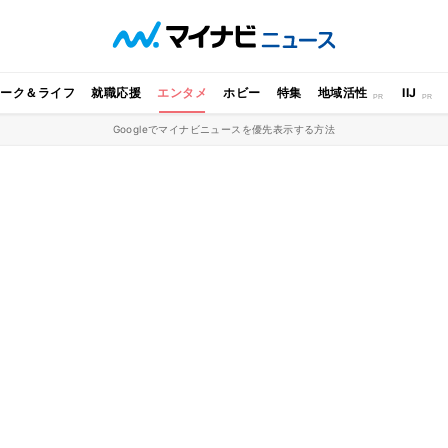
ワーク＆ライフ
就職応援
エンタメ
ホビー
特集
地域活性
IIJ
Googleでマイナビニュースを優先表示する方法