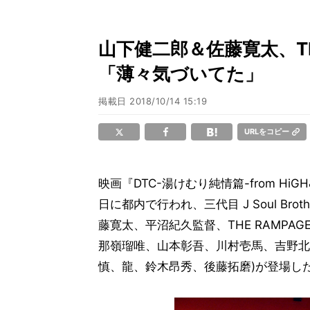
山下健二郎＆佐藤寛太、TH
「薄々気づいてた」
掲載日
2018/10/14 15:19
URLをコピー
映画『DTC-湯けむり純情篇-from Hi
日に都内で行われ、三代目 J Soul Brothe
藤寛太、平沼紀久監督、THE RAMPAGE fr
那嶺瑠唯、山本彰吾、川村壱馬、吉野北
慎、龍、鈴木昂秀、後藤拓磨)が登場し