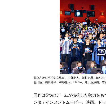
前列左から平沼紀久監督、吉野北人、川村壱馬、RIKU
谷川慎、浦川翔平、神谷健太、LIKIYA、陣、藤原樹、
同作は5つのチームが拮抗した勢力をも
ンタテインメントムービー。映画、ドラ