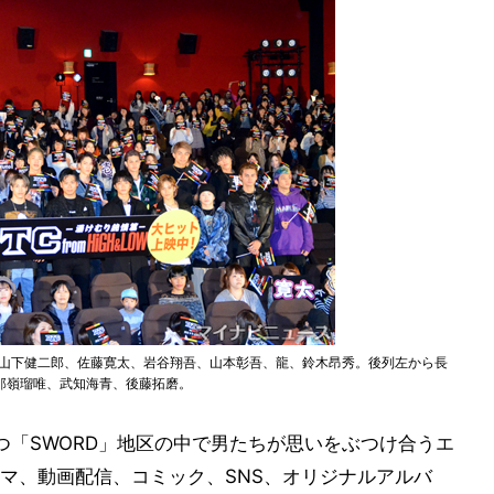
、山下健二郎、佐藤寛太、岩谷翔吾、山本彰吾、龍、鈴木昂秀。後列左から長
与那嶺瑠唯、武知海青、後藤拓磨。
つ「SWORD」地区の中で男たちが思いをぶつけ合うエ
マ、動画配信、コミック、SNS、オリジナルアルバ