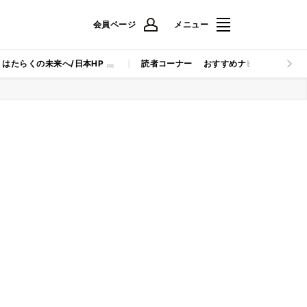
会員ページ
メニュー
はたらくの未来へ/日本HP
読者コーナー
おすすめナビ
マイナビB