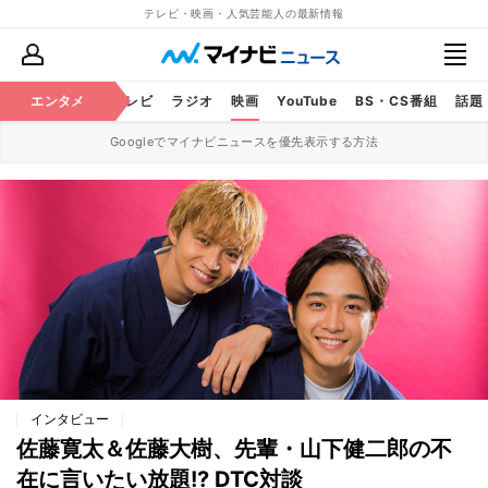
テレビ・映画・人気芸能人の最新情報
エンタメ
芸能
テレビ
ラジオ
映画
YouTube
BS・CS番組
話題
Googleでマイナビニュースを優先表示する方法
インタビュー
佐藤寛太＆佐藤大樹、先輩・山下健二郎の不
在に言いたい放題!? DTC対談