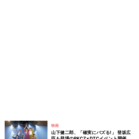
映画
山下健二郎、「確実にバズる!」 登坂広
臣も登場のPKCZ×DTCイベント開催