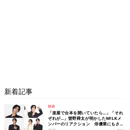
新着記事
映画
「楽屋で台本を開いていたら…」「それ
ぞれが…」曽野舜太が明かしたM!LKメ
ンバーのリアクション 俳優業にもさら
なる意欲
2分前
レポート