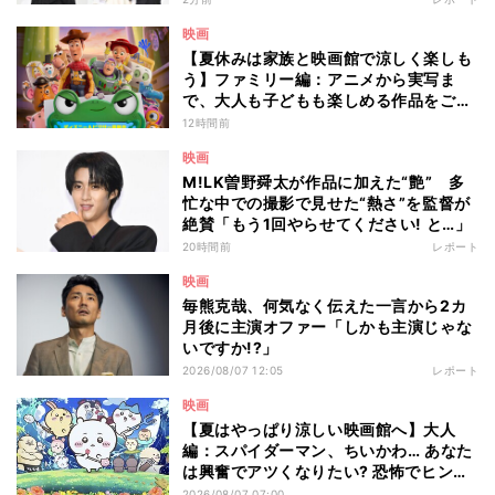
映画
【夏休みは家族と映画館で涼しく楽しも
う】ファミリー編：アニメから実写ま
で、大人も子どもも楽しめる作品をご紹
介 - 編集部が注目する最新映画5選
12時間前
映画
M!LK曽野舜太が作品に加えた“艶” 多
忙な中での撮影で見せた“熱さ”を監督が
絶賛「もう1回やらせてください! と…」
20時間前
レポート
映画
毎熊克哉、何気なく伝えた一言から2カ
月後に主演オファー「しかも主演じゃな
いですか!?」
2026/08/07 12:05
レポート
映画
【夏はやっぱり涼しい映画館へ】大人
編：スパイダーマン、ちいかわ… あなた
は興奮でアツくなりたい? 恐怖でヒンヤ
リしたい? - 編集部が注目する最新映画5
2026/08/07 07:00