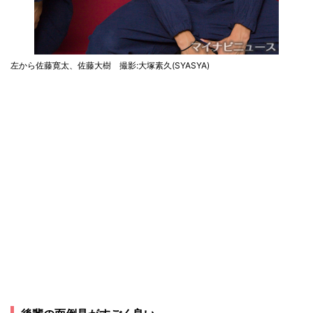
左から佐藤寛太、佐藤大樹 撮影:大塚素久(SYASYA)