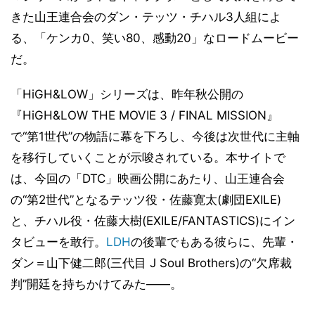
きた山王連合会のダン・テッツ・チハル3人組によ
る、「ケンカ0、笑い80、感動20」なロードムービー
だ。
「HiGH&LOW」シリーズは、昨年秋公開の
『HiGH&LOW THE MOVIE 3 / FINAL MISSION』
で“第1世代”の物語に幕を下ろし、今後は次世代に主軸
を移行していくことが示唆されている。本サイトで
は、今回の「DTC」映画公開にあたり、山王連合会
の“第2世代”となるテッツ役・佐藤寛太(劇団EXILE)
と、チハル役・佐藤大樹(EXILE/FANTASTICS)にイン
タビューを敢行。
LDH
の後輩でもある彼らに、先輩・
ダン＝山下健二郎(三代目 J Soul Brothers)の“欠席裁
判”開廷を持ちかけてみた――。