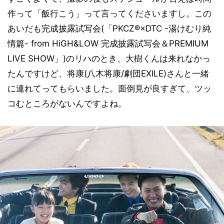
作って「飯行こう」って言ってくださいますし。この
あいだも完成披露試写会(「PKCZ®×DTC -湯けむり純
情篇- from HiGH&LOW 完成披露試写会＆PREMIUM
LIVE SHOW」)のリハのとき、大樹くんは来れなかっ
たんですけど、将康(八木将康/劇団EXILE)さんと一緒
に連れてってもらいました。面倒見が良すぎて、ツッ
コむところがないんですよね。