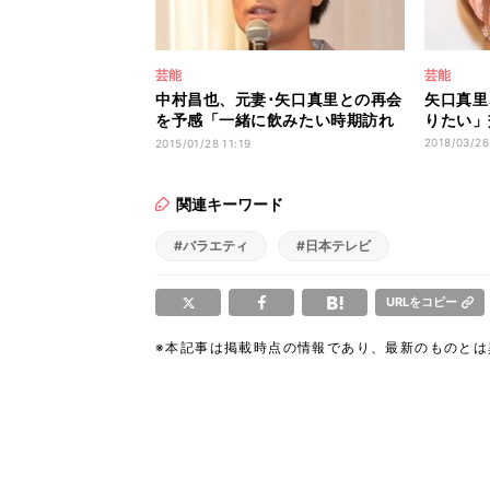
芸能
芸能
中村昌也、元妻･矢口真里との再会
矢口真里
を予感「一緒に飲みたい時期訪れ
りたい」
る」
2018/03/26
2015/01/28 11:19
関連キーワード
#バラエティ
#日本テレビ
URLをコピー
※本記事は掲載時点の情報であり、最新のものと