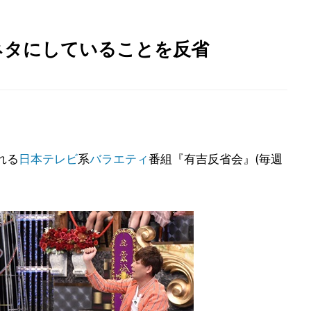
ネタにしていることを反省
れる
日本テレビ
系
バラエティ
番組『有吉反省会』(毎週