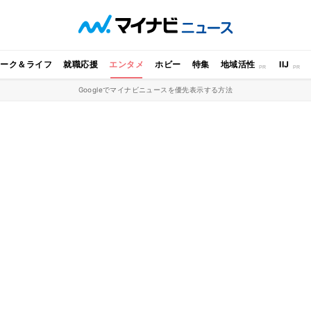
ワーク＆ライフ
就職応援
エンタメ
ホビー
特集
地域活性
IIJ
Googleでマイナビニュースを優先表示する方法