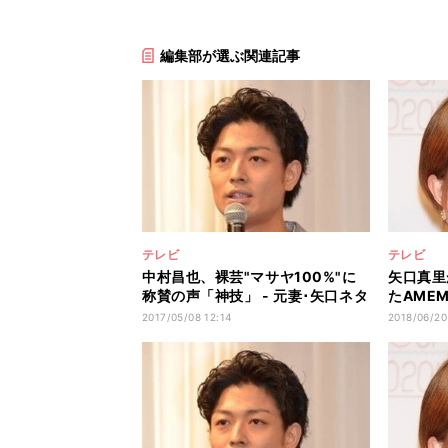
編集部が選ぶ関連記事
テレビ
テレビ
中村昌也、裸芸"マサヤ100%"に
矢口真里
称賛の声「神技」 - 元妻･矢口ネタ
たAME
にせず
感動
2017/05/08 12:14
2018/06/20