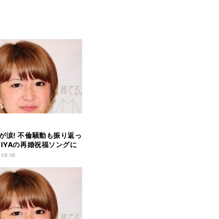
が涙! 不倫騒動も振り返っ
MIYAの再婚祝福ソングに
 08:08