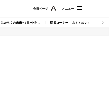
会員ページ
メニュー
はたらくの未来へ/日本HP
読者コーナー
おすすめナビ
マイナビB