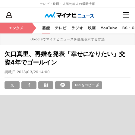
テレビ・映画・人気芸能人の最新情報
エンタメ
芸能
テレビ
ラジオ
映画
YouTube
BS・
Googleでマイナビニュースを優先表示する方法
矢口真里、再婚を発表「幸せになりたい」交
際4年でゴールイン
掲載日
2018/03/26 14:00
URLをコピー