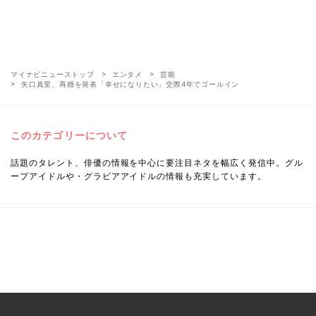
マイナビニューストップ
エンタメ
芸能
矢口真里、再婚を発表「幸せになりたい」交際4年でゴールイン
このカテゴリーについて
話題のタレント、俳優の情報を中心に要注目ネタを幅広く発信中。グル
ープアイドルや・グラビアアイドルの情報も充実しています。