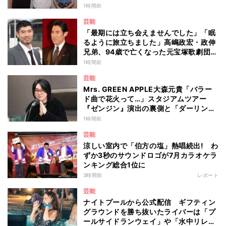
1時間前
芸能
「最期には立ち会えませんでした」「眠
るように旅立ちました」高嶋政宏・政伸
兄弟、94歳で亡くなった元宝塚歌劇団ト
ップスターの母・寿美花代を追悼 ここ
1時間前
数年は誤嚥性肺炎で入退院を繰り返して
芸能
いた
Mrs. GREEN APPLE大森元貴「バラー
ド曲で花火って…」スタジアムツアー
『ゼンジン』演出の裏側と「ダーリン」
への思いを語る
1時間前
芸能
涼しい室内で「伯方の塩」熱唱続出! わ
ずか3秒のサウンドロゴが7月カラオケラ
ンキング総合1位に
3時間前
レポート
芸能
ナイトプールから公式配信 ギフティン
グラウンドを勝ち抜いたライバーは「プ
ールサイドランウェイ」や「水中リレ