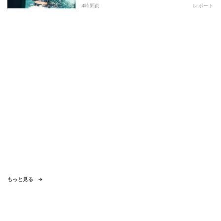
ー」にも参加 『イチナナイト★プー
4時間前
レポート
ル・パーティー』
もっと見る