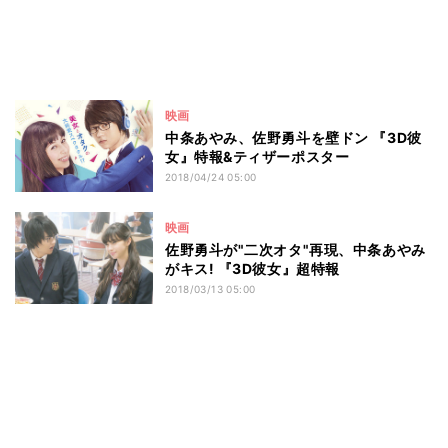
映画
中条あやみ、佐野勇斗を壁ドン 『3D彼
女』特報&ティザーポスター
2018/04/24 05:00
映画
佐野勇斗が"二次オタ"再現、中条あやみ
がキス! 『3D彼女』超特報
2018/03/13 05:00