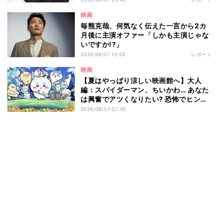
映画
毎熊克哉、何気なく伝えた一言から2カ
月後に主演オファー「しかも主演じゃな
いですか!?」
2026/08/07 12:05
レポート
映画
【夏はやっぱり涼しい映画館へ】大人
編：スパイダーマン、ちいかわ… あなた
は興奮でアツくなりたい? 恐怖でヒンヤ
リしたい? - 編集部が注目する最新映画5
2026/08/07 07:00
選