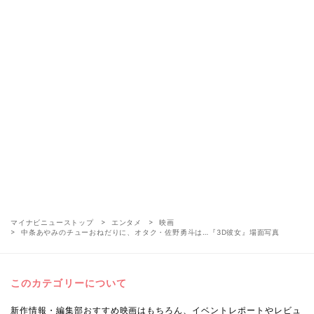
マイナビニューストップ
エンタメ
映画
中条あやみのチューおねだりに、オタク・佐野勇斗は…『3D彼女』場面写真
このカテゴリーについて
新作情報・編集部おすすめ映画はもちろん、イベントレポートやレビュ