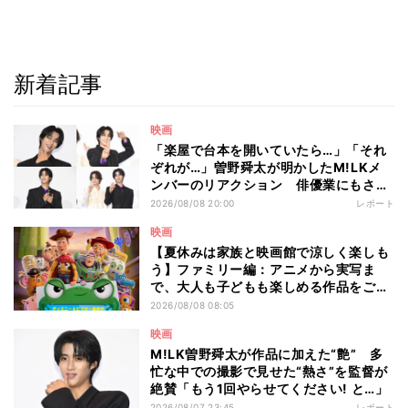
新着記事
映画
「楽屋で台本を開いていたら…」「それ
ぞれが…」曽野舜太が明かしたM!LKメ
ンバーのリアクション 俳優業にもさら
なる意欲
2026/08/08 20:00
レポート
映画
【夏休みは家族と映画館で涼しく楽しも
う】ファミリー編：アニメから実写ま
で、大人も子どもも楽しめる作品をご紹
介 - 編集部が注目する最新映画5選
2026/08/08 08:05
映画
M!LK曽野舜太が作品に加えた“艶” 多
忙な中での撮影で見せた“熱さ”を監督が
絶賛「もう1回やらせてください! と…」
2026/08/07 23:45
レポート