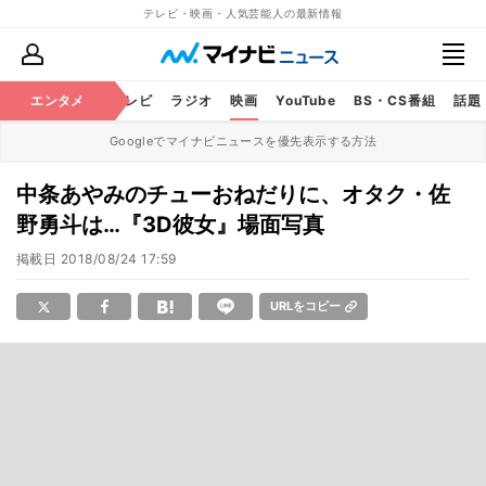
テレビ・映画・人気芸能人の最新情報
エンタメ
芸能
テレビ
ラジオ
映画
YouTube
BS・CS番組
話題
Googleでマイナビニュースを優先表示する方法
中条あやみのチューおねだりに、オタク・佐
野勇斗は…『3D彼女』場面写真
掲載日
2018/08/24 17:59
URLをコピー