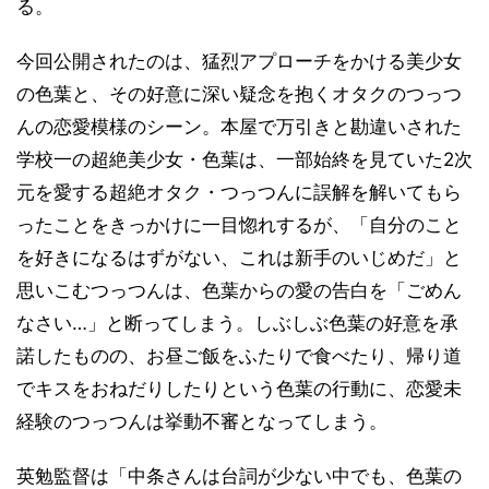
る。
今回公開されたのは、猛烈アプローチをかける美少女
の色葉と、その好意に深い疑念を抱くオタクのつっつ
んの恋愛模様のシーン。本屋で万引きと勘違いされた
学校一の超絶美少女・色葉は、一部始終を見ていた2次
元を愛する超絶オタク・つっつんに誤解を解いてもら
ったことをきっかけに一目惚れするが、「自分のこと
を好きになるはずがない、これは新手のいじめだ」と
思いこむつっつんは、色葉からの愛の告白を「ごめん
なさい…」と断ってしまう。しぶしぶ色葉の好意を承
諾したものの、お昼ご飯をふたりで食べたり、帰り道
でキスをおねだりしたりという色葉の行動に、恋愛未
経験のつっつんは挙動不審となってしまう。
英勉監督は「中条さんは台詞が少ない中でも、色葉の