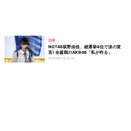
芸能
NGT48荻野由佳、総選挙4位で涙の宣
言! 全盛期のAKB48「私が作る」
2018/06/16 22:42