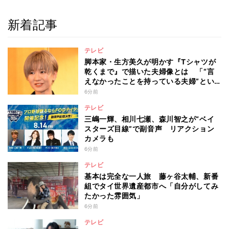
新着記事
テレビ
脚本家・生方美久が明かす『Tシャツが
乾くまで』で描いた夫婦像とは 「“言
えなかったことを持っている夫婦”とい
うのは面白いかも」
6分前
テレビ
三嶋一輝、相川七瀬、森川智之が“ベイ
スターズ目線”で副音声 リアクション
カメラも
6分前
テレビ
基本は完全な一人旅 藤ヶ谷太輔、新番
組でタイ世界遺産都市へ「自分がしてみ
たかった雰囲気」
6分前
テレビ