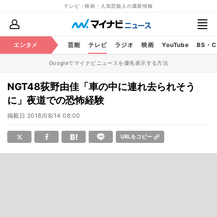
テレビ・映画・人気芸能人の最新情報
エンタメ
芸能
テレビ
ラジオ
映画
YouTube
BS・
Googleでマイナビニュースを優先表示する方法
NGT48荻野由佳「車の中に連れ去られそう
に」夜道での恐怖経験
掲載日
2018/08/14 08:00
URLをコピー