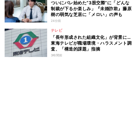
ついにバレ始めた“3股交際”に「どんな
制裁が下るか楽しみ」『未婚詐欺』藤原
樹の弱気な芝居に「メロい」の声も
24分前
テレビ
「長年形成された組織文化」が背景に…
東海テレビが職場環境・ハラスメント調
査、「構造的課題」指摘
3時間前