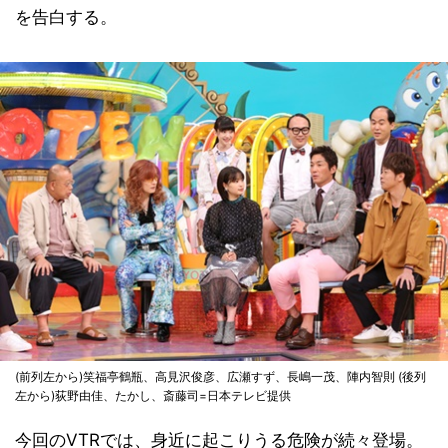
を告白する。
(前列左から)笑福亭鶴瓶、高見沢俊彦、広瀬すず、長嶋一茂、陣内智則 (後列
左から)荻野由佳、たかし、斎藤司=日本テレビ提供
今回のVTRでは、身近に起こりうる危険が続々登場。