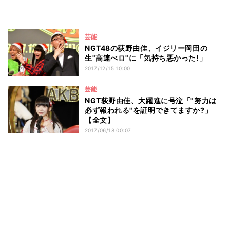
芸能
NGT48の荻野由佳、イジリー岡田の
生"高速べロ"に「気持ち悪かった!」
2017/12/15 10:00
芸能
NGT荻野由佳、大躍進に号泣「"努力は
必ず報われる"を証明できてますか?」
【全文】
2017/06/18 00:07