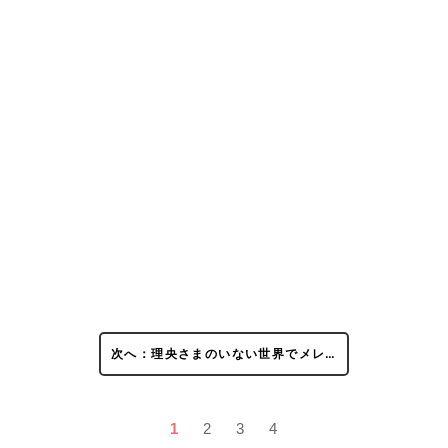
次へ：理央さまのいない世界でメレ…
1
2
3
4