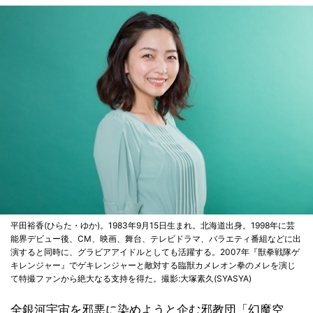
平田裕香(ひらた・ゆか)。1983年9月15日生まれ。北海道出身。1998年に芸
能界デビュー後、CM、映画、舞台、テレビドラマ、バラエティ番組などに出
演すると同時に、グラビアアイドルとしても活躍する。2007年『獣拳戦隊ゲ
キレンジャー』でゲキレンジャーと敵対する臨獣カメレオン拳のメレを演じ
て特撮ファンから絶大なる支持を得た。撮影:大塚素久(SYASYA)
全銀河宇宙を邪悪に染めようと企む邪教団「幻魔空