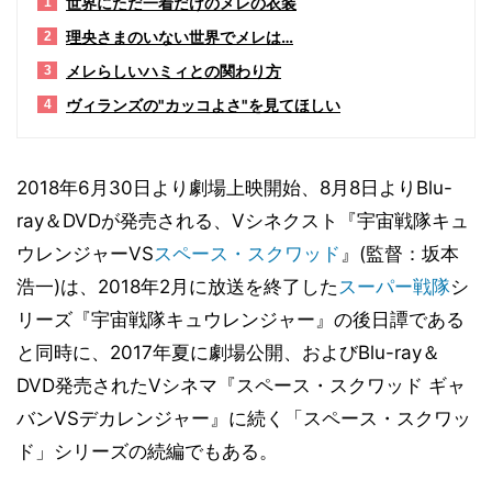
世界にただ一着だけのメレの衣装
1
理央さまのいない世界でメレは…
2
メレらしいハミィとの関わり方
3
ヴィランズの"カッコよさ"を見てほしい
4
2018年6月30日より劇場上映開始、8月8日よりBlu-
ray＆DVDが発売される、Vシネクスト『宇宙戦隊キュ
ウレンジャーVS
スペース・スクワッド
』(監督：坂本
浩一)は、2018年2月に放送を終了した
スーパー戦隊
シ
リーズ『宇宙戦隊キュウレンジャー』の後日譚である
と同時に、2017年夏に劇場公開、およびBlu-ray＆
DVD発売されたVシネマ『スペース・スクワッド ギャ
バンVSデカレンジャー』に続く「スペース・スクワッ
ド」シリーズの続編でもある。