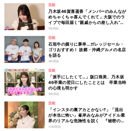
芸能
乃木坂46賀喜遥香「メンバーのみんなが
めちゃくちゃ喜んでくれて」大阪でのラ
イブで毎回届く“親戚からの差し入れ”と
は？
1時間前
芸能
石垣牛の握りに豚串…ガレッジセール・
ゴリおすすめ！ 故郷・沖縄グルメの名店
を語る
3時間前
芸能
「派手にしたくて…」阪口珠美、乃木坂
46卒業の翌日にしたこととは 卒業当時
の心境も明かす
3時間前
芸能
「インスタの裏アカとかない?」「流出
が本当に怖い」峯岸みなみがアイドル業
界のリアルな危険性を説く 『秘密のマ
マ園』特別編
10時間前