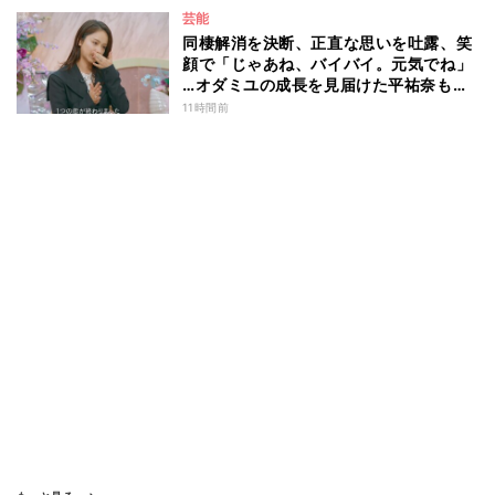
芸能
同棲解消を決断、正直な思いを吐露、笑
顔で「じゃあね、バイバイ。元気でね」
…オダミユの成長を見届けた平祐奈も思
わず涙 『ガールオアレディ3』
11時間前