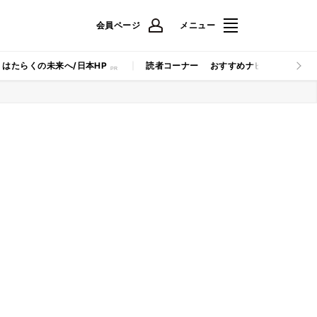
会員ページ
メニュー
はたらくの未来へ/日本HP
読者コーナー
おすすめナビ
マイナビB