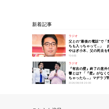
新着記事
ラジオ
父との“最後の電話”で「
ちも入っちゃって…」 
やはぎ小木、父の死去を
「兄貴が『自分の声で、
10分前
に話してやってくれ』っ
ラジオ
『有吉の壁』終了の意外
響とは? 「『壁』がなく
ちゃったら…」マヂラブ
&村上が密かに抱く不安
2026/08/08 20:00