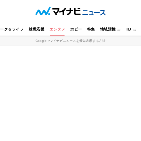
ワーク＆ライフ
就職応援
エンタメ
ホビー
特集
地域活性
IIJ
Googleでマイナビニュースを優先表示する方法