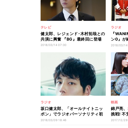
テレビ
ラジオ
健太郎、レジェンド･木村拓哉との
『WAN
共演に興奮 『BG』最終回に登場
ン0』が
タート
2018/03/14 07:00
2018/03/14
ラジオ
映画
坂口健太郎、「オールナイトニッ
錦戸亮、
ポン」でラジオパーソナリティ初
挑戦! 
挑戦
た」反省
2018/03/09 18:46
2017/12/29