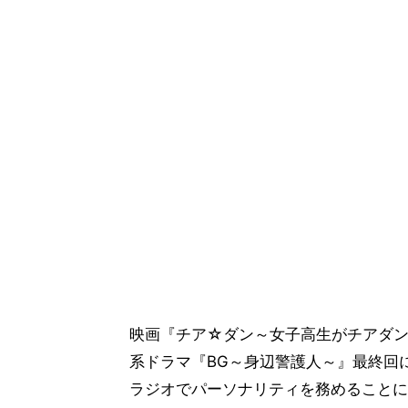
映画『チア☆ダン～女子高生がチアダ
系ドラマ『BG～身辺警護人～』最終回
ラジオでパーソナリティを務めることに