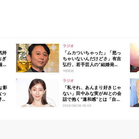
ラジオ
気持
「ムカついちゃった」「怒っ
おぎ
ちゃいないんだけどさ」有吉
報告
弘行、若手芸人の“結婚発
親父
表”に愛のあるダメ出し「何
1時間前
て」
やってんの?」
ラジオ
な影
「私それ、あんまり好きじゃ
なっ
ない」田中みな実がAIとの会
野田
話で抱く“違和感”とは「自分
の都合のいいようにAIを使っ
2026/08/08 08:00
てる人たちって…」