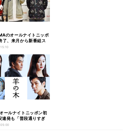
IMAのオールナイトニッポ
終了、来月から新番組ス
 15:10
オールナイトニッポン初
不安連発も「普段通りすぎ
 05:00