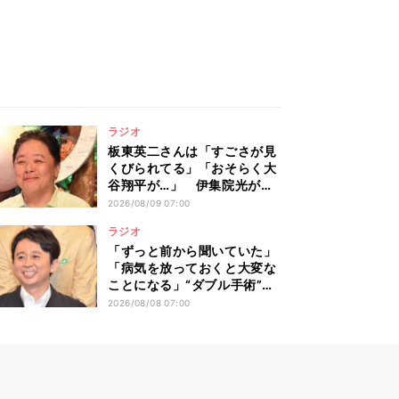
ラジオ
板東英二さんは「すごさが見
くびられてる」「おそらく大
谷翔平が…」 伊集院光が熱
弁! 野球・芸能界での“すごす
2026/08/09 07:00
ぎる”功績
ラジオ
「ずっと前から聞いていた」
「病気を放っておくと大変な
ことになる」“ダブル手術”の
ウエストランド井口に思うこ
2026/08/08 07:00
と…有吉弘行が本音を明かし
た“仕事と病気”の向き合い方