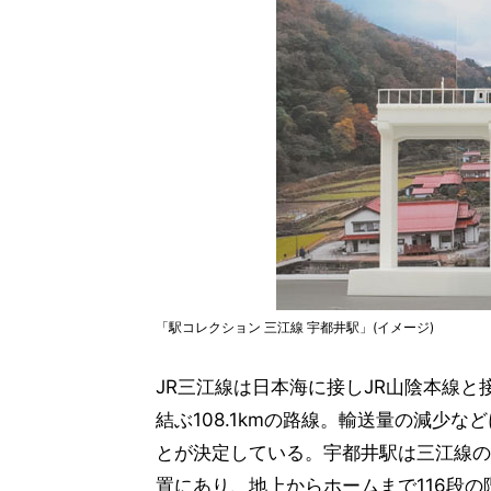
「駅コレクション
三江線 宇都井駅」(イメージ)
JR三江線は日本海に接しJR山陰本線と
結ぶ108.1kmの路線。輸送量の減少
とが決定している。宇都井駅は三江線の
置にあり、地上からホームまで116段