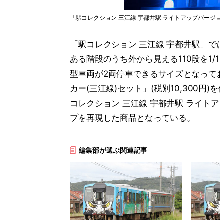
「駅コレクション
三江線 宇都井駅 ライトアップバージョ
「駅コレクション
三江線 宇都井駅」では
ある階段のうち外から見える110段を1/
型車両が2両停車できるサイズとなっており
カー(三江線)セット」(税別10,300
コレクション
三江線 宇都井駅 ライト
プを再現した商品となっている。
編集部が選ぶ関連記事