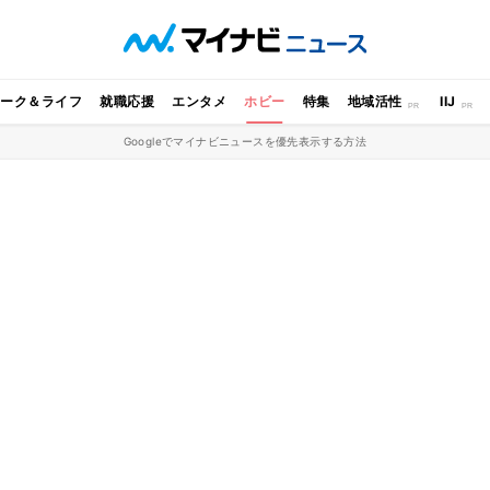
ワーク＆ライフ
就職応援
エンタメ
ホビー
特集
地域活性
IIJ
Googleでマイナビニュースを優先表示する方法