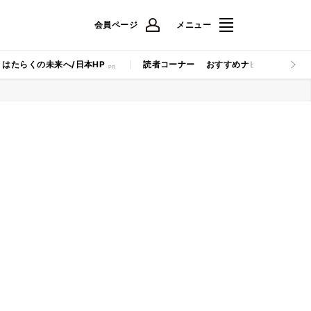
会員ページ
メニュー
はたらくの未来へ/日本HP
読者コーナー
おすすめナビ
マイナビB