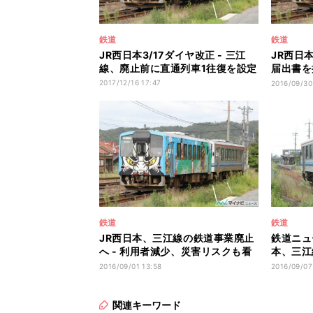
鉄道
鉄道
JR西日本3/17ダイヤ改正 - 三江
JR西日
線、廃止前に直通列車1往復を設定
届出書を提
年4月1
2017/12/16 17:47
2016/09/30
鉄道
鉄道
JR西日本、三江線の鉄道事業廃止
鉄道ニュ
へ - 利用者減少、災害リスクも看
本、三江
過できず
必要」だ
2016/09/01 13:58
2016/09/07
関連キーワード