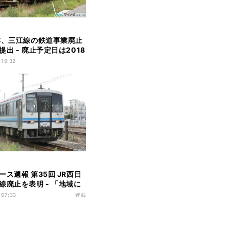
本、三江線の鉄道事業廃止
出 - 廃止予定日は2018
日
 19:32
ース週報 第35回 JR西日
線廃止を表明 - 「地域に
けでは生き残れない
 07:33
連載