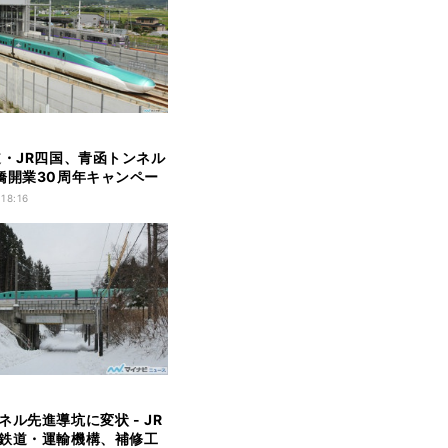
道・JR四国、青函トンネル
橋開業30周年キャンペー
 18:16
ネル先進導坑に変状 - JR
鉄道・運輸機構、補修工