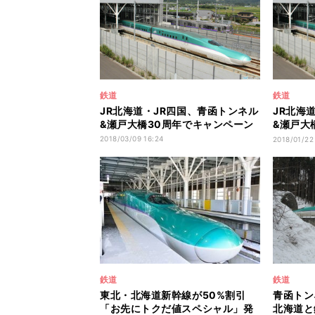
鉄道
鉄道
JR北海道・JR四国、青函トンネル
JR北海
&瀬戸大橋30周年でキャンペーン
&瀬戸大
ン
2018/03/09 16:24
2018/01/22
鉄道
鉄道
東北・北海道新幹線が50%割引
青函トン
「お先にトクだ値スペシャル」発
北海道と