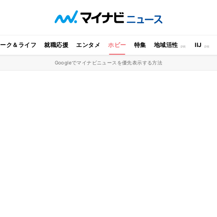
ワーク＆ライフ
就職応援
エンタメ
ホビー
特集
地域活性
IIJ
Googleでマイナビニュースを優先表示する方法