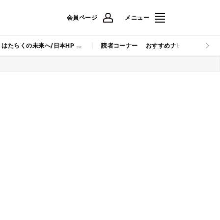
会員ページ
メニュー
はたらくの未来へ/日本HP
読者コーナー
おすすめナビ
マイナビB