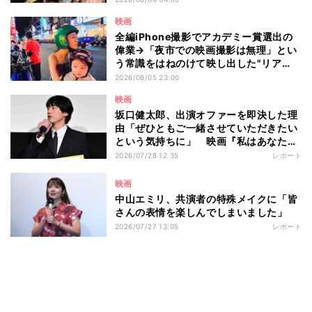
ト2』の"狂気"とは?
映画
全編iPhone撮影でアカデミー賞選出の
偉業→「夜市での映画撮影は無理」とい
う常識をはねのけて映し出した"リア
ル"とは――ツォウ監督が語る映画『左
2026/08/05 23:00
利き少女』の舞台裏
映画
坂口健太郎、出演オファーを即決した理
由「ぜひともご一緒させていただきたい
という気持ちに」 映画『私はあなたを
知らない、』完成披露舞台挨拶
2026/07/28 12:35
レポート
映画
中山エミリ、共演者の特殊メイクに「皆
さんの表情を楽しんでしまいました」
2026/07/27 13:05
レポート