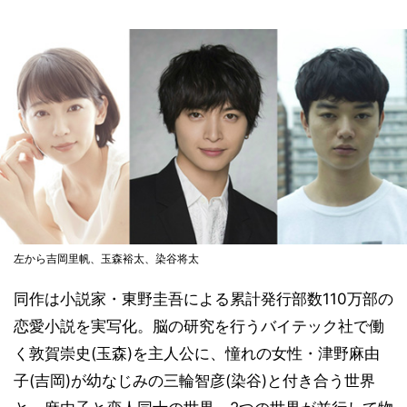
左から吉岡里帆、玉森裕太、染谷将太
同作は小説家・東野圭吾による累計発行部数110万部の
恋愛小説を実写化。脳の研究を行うバイテック社で働
く敦賀崇史(玉森)を主人公に、憧れの女性・津野麻由
子(吉岡)が幼なじみの三輪智彦(染谷)と付き合う世界