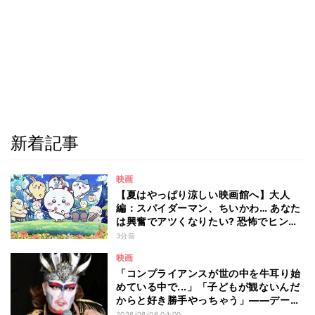
新着記事
映画
【夏はやっぱり涼しい映画館へ】大人
編：スパイダーマン、ちいかわ… あなた
は興奮でアツくなりたい? 恐怖でヒンヤ
リしたい? - 編集部が注目する最新映画5
3分前
選
映画
「コンプライアンスが世の中を牛耳り始
めている中で...」「子どもが観ないんだ
からと好き勝手やっちゃう」――デーモ
ン閣下が語る映画『レディ・オア・ノッ
2026/08/06 04:00