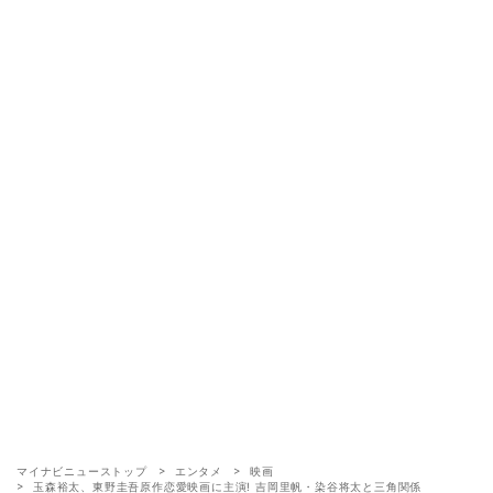
マイナビニューストップ
エンタメ
映画
玉森裕太、東野圭吾原作恋愛映画に主演! 吉岡里帆・染谷将太と三角関係