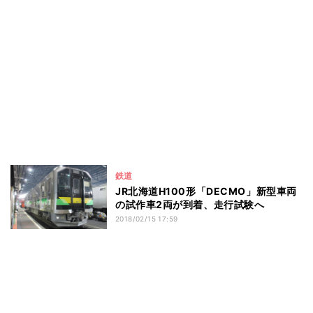
鉄道
JR北海道H100形「DECMO」新型車両
の試作車2両が到着、走行試験へ
2018/02/15 17:59