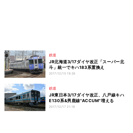
鉄道
JR北海道3/17ダイヤ改正「スーパー北
斗」統一でキハ183系置換え
2017/12/15 19:26
鉄道
JR東日本3/17ダイヤ改正、八戸線キハ
E130系&男鹿線"ACCUM"増える
2017/12/17 21:18