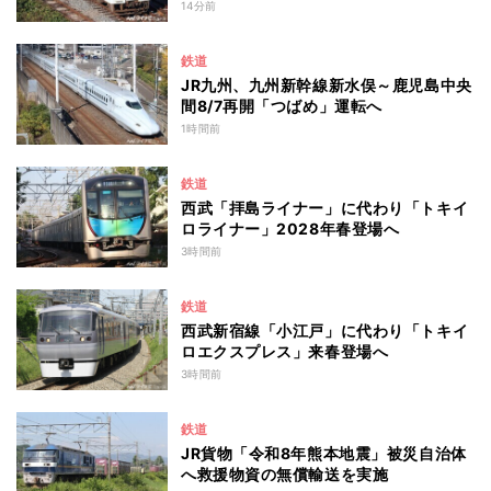
14分前
鉄道
JR九州、九州新幹線新水俣～鹿児島中央
間8/7再開「つばめ」運転へ
1時間前
鉄道
西武「拝島ライナー」に代わり「トキイ
ロライナー」2028年春登場へ
3時間前
鉄道
西武新宿線「小江戸」に代わり「トキイ
ロエクスプレス」来春登場へ
3時間前
鉄道
JR貨物「令和8年熊本地震」被災自治体
へ救援物資の無償輸送を実施