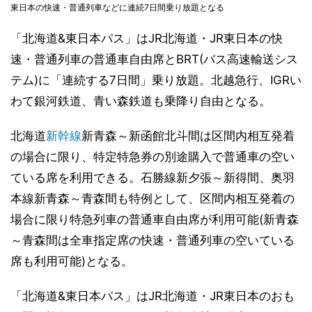
東日本の快速・普通列車などに連続7日間乗り放題となる
「北海道&東日本パス」はJR北海道・JR東日本の快
速・普通列車の普通車自由席とBRT(バス高速輸送シス
テム)に「連続する7日間」乗り放題。北越急行、IGRい
わて銀河鉄道、青い森鉄道も乗降り自由となる。
北海道
新幹線
新青森～新函館北斗間は区間内相互発着
の場合に限り、特定特急券の別途購入で普通車の空い
ている席を利用できる。石勝線新夕張～新得間、奥羽
本線新青森～青森間も特例として、区間内相互発着の
場合に限り特急列車の普通車自由席が利用可能(新青森
～青森間は全車指定席の快速・普通列車の空いている
席も利用可能)となる。
「北海道&東日本パス」はJR北海道・JR東日本のおも