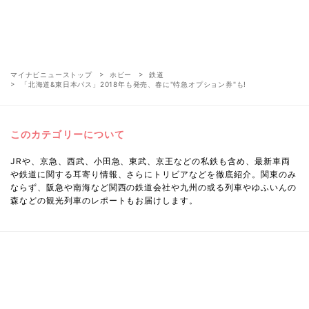
マイナビニューストップ
ホビー
鉄道
「北海道&東日本パス」2018年も発売、春に"特急オプション券"も!
このカテゴリーについて
JRや、京急、西武、小田急、東武、京王などの私鉄も含め、最新車両
や鉄道に関する耳寄り情報、さらにトリビアなどを徹底紹介。関東のみ
ならず、阪急や南海など関西の鉄道会社や九州の或る列車やゆふいんの
森などの観光列車のレポートもお届けします。