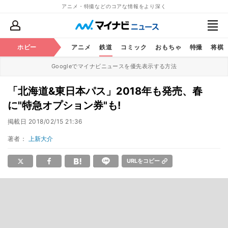
アニメ・特撮などのコアな情報をより深く
ホビー
アニメ
鉄道
コミック
おもちゃ
特撮
将棋
Googleでマイナビニュースを優先表示する方法
「北海道&東日本パス」2018年も発売、春
に"特急オプション券"も!
掲載日
2018/02/15 21:36
著者：
上新大介
URLをコピー