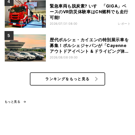
緊急車両も脱炭素? いすゞ「GIGA」ベ
ースのVR防災体験車はCN燃料でも走行
可能!
2026/07/31 08:00
レポート
歴代ポルシェ・カイエンの特別展示車を
募集！ポルシェジャパンが「Cayenne
アウトドアイベント & ドライビング体
験」を開催
2026/08/08 09:00
ランキングをもっと見る
もっと見る