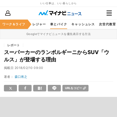
いい仕事は、いい暮らしから
ヘルスケア
ワーク＆ライフ
グルメ
レジャー
車とバイク
キャッシュレス
次世代教育
Googleでマイナビニュースを優先表示する方法
レポート
スーパーカーのランボルギーニからSUV「ウ
ルス」が登場する理由
掲載日
2018/02/10 09:00
著者：
森口将之
URLをコピー