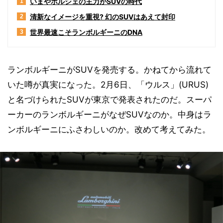
いまやポルシェの主力がSUVの時代
1
清新なイメージを重視? 幻のSUVはあえて封印
2
世界最速こそランボルギーニのDNA
3
ランボルギーニがSUVを発売する。かねてから流れて
いた噂が真実になった。2月6日、「ウルス」(URUS)
と名づけられたSUVが東京で発表されたのだ。スーパ
ーカーのランボルギーニがなぜSUVなのか。中身はラ
ンボルギーニにふさわしいのか。改めて考えてみた。