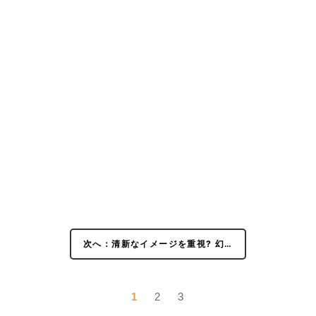
次へ：清新なイメージを重視? 幻…
1
2
3