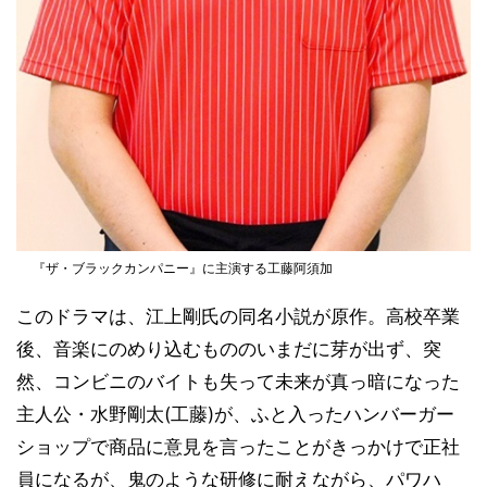
『ザ・ブラックカンパニー』に主演する工藤阿須加
このドラマは、江上剛氏の同名小説が原作。高校卒業
後、音楽にのめり込むもののいまだに芽が出ず、突
然、コンビニのバイトも失って未来が真っ暗になった
主人公・水野剛太(工藤)が、ふと入ったハンバーガー
ショップで商品に意見を言ったことがきっかけで正社
員になるが、鬼のような研修に耐えながら、パワハ