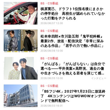
BS・CS番組
槙原寛己、ドラフト1位指名後にまさか
の停学処分 高校生が認められていなか
った行動をチクられる
2026/08/07 12:00
BS・CS番組
松本幸四郎×市川染五郎『鬼平犯科帳』
最新2作、放送・配信決定「非常に深み
のある作品」「若手の力で熱い作品に」
2026/08/06 10:00
BS・CS番組
「がんばる」「がんばらない」は自分で
選べる――平井美葉×高野洸、過去の傷
や生きづらさを抱える若者を演じて感じ
たこと
2026/08/05 10:00
インタビュー
BS・CS番組
「BSフジ4K」2027年1月23日に放送終
了 4KコンテンツはWOWOWオンデマ
ンドで無料配信へ
2026/08/03 16:01