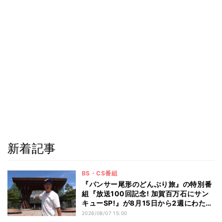
新着記事
BS・CS番組
『パンサー尾形のどんぶり旅』の特別番
組『放送100回記念! 加賀百万石にサン
キューSP!』が8月15日から2週にわたり
放送 100回記念にふさわしい豪華な金
2026/08/07 15:00
沢旅