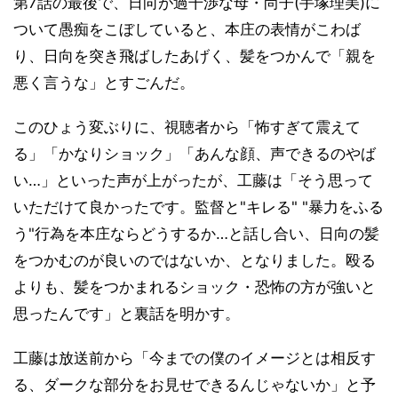
第7話の最後で、日向が過干渉な母・尚子(手塚理美)に
ついて愚痴をこぼしていると、本庄の表情がこわば
り、日向を突き飛ばしたあげく、髪をつかんで「親を
悪く言うな」とすごんだ。
このひょう変ぶりに、視聴者から「怖すぎて震えて
る」「かなりショック」「あんな顔、声できるのやば
い…」といった声が上がったが、工藤は「そう思って
いただけて良かったです。監督と"キレる" "暴力をふる
う"行為を本庄ならどうするか…と話し合い、日向の髪
をつかむのが良いのではないか、となりました。殴る
よりも、髪をつかまれるショック・恐怖の方が強いと
思ったんです」と裏話を明かす。
工藤は放送前から「今までの僕のイメージとは相反す
る、ダークな部分をお見せできるんじゃないか」と予