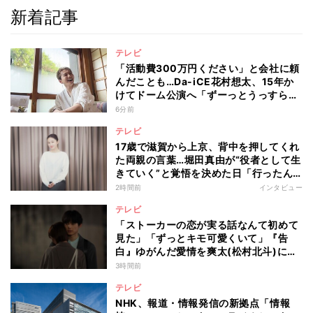
新着記事
テレビ
「活動費300万円ください」と会社に頼
んだことも…Da-iCE花村想太、15年か
けてドーム公演へ「ずーっとうっすらや
けど右肩上がり続けられていた」
6分前
テレビ
17歳で滋賀から上京、背中を押してくれ
た両親の言葉…堀田真由が“役者として生
きていく”と覚悟を決めた日「行ったん
やったら、もう帰られへんな」
2時間前
インタビュー
テレビ
「ストーカーの恋が実る話なんて初めて
見た」「ずっとキモ可愛くいて」『告
白』ゆがんだ愛情を爽太(松村北斗)に向
ける視聴者の声
3時間前
テレビ
NHK、報道・情報発信の新拠点「情報