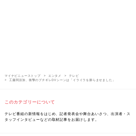
マイナビニューストップ
エンタメ
テレビ
工藤阿須加、衝撃のブチギレDVシーンは「イライラを膨らませました」
このカテゴリーについて
テレビ番組の新情報をはじめ、記者発表会や舞台あいさつ、出演者・ス
タッフインタビューなどの取材記事をお届けします。