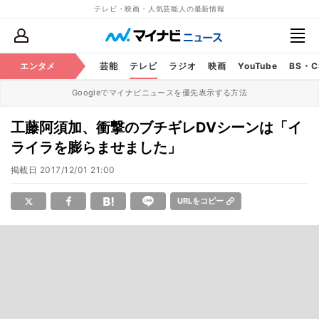
テレビ・映画・人気芸能人の最新情報
エンタメ
芸能
テレビ
ラジオ
映画
YouTube
BS・
Googleでマイナビニュースを優先表示する方法
工藤阿須加、衝撃のブチギレDVシーンは「イ
ライラを膨らませました」
掲載日
2017/12/01 21:00
URLをコピー