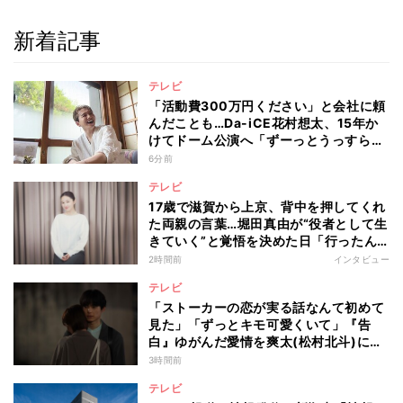
新着記事
テレビ
「活動費300万円ください」と会社に頼
んだことも…Da-iCE花村想太、15年か
けてドーム公演へ「ずーっとうっすらや
けど右肩上がり続けられていた」
6分前
テレビ
17歳で滋賀から上京、背中を押してくれ
た両親の言葉…堀田真由が“役者として生
きていく”と覚悟を決めた日「行ったん
やったら、もう帰られへんな」
2時間前
インタビュー
テレビ
「ストーカーの恋が実る話なんて初めて
見た」「ずっとキモ可愛くいて」『告
白』ゆがんだ愛情を爽太(松村北斗)に向
ける視聴者の声
3時間前
テレビ