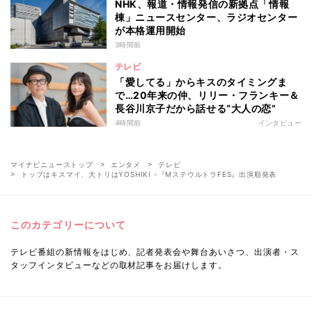
NHK、報道・情報発信の新拠点「情報
棟」ニュースセンター、ラジオセンター
が本格運用開始
3時間前
テレビ
「愛してる」からキスのタイミングま
で…20年来の仲、リリー・フランキー＆
長谷川京子だから話せる“大人の恋”
4時間前
インタビュー
マイナビニューストップ
エンタメ
テレビ
トップはキスマイ、大トリはYOSHIKI -『MステウルトラFES』出演順発表
このカテゴリーについて
テレビ番組の新情報をはじめ、記者発表会や舞台あいさつ、出演者・ス
タッフインタビューなどの取材記事をお届けします。