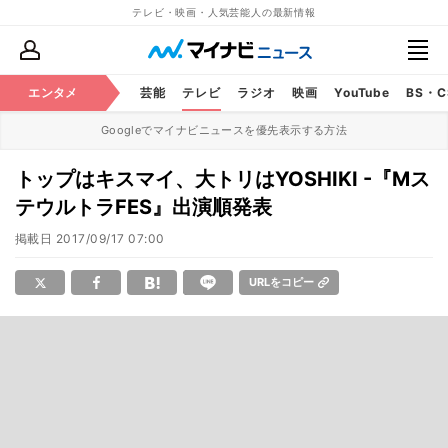
テレビ・映画・人気芸能人の最新情報
エンタメ
芸能
テレビ
ラジオ
映画
YouTube
BS・
Googleでマイナビニュースを優先表示する方法
トップはキスマイ、大トリはYOSHIKI -『Mス
テウルトラFES』出演順発表
掲載日
2017/09/17 07:00
URLをコピー