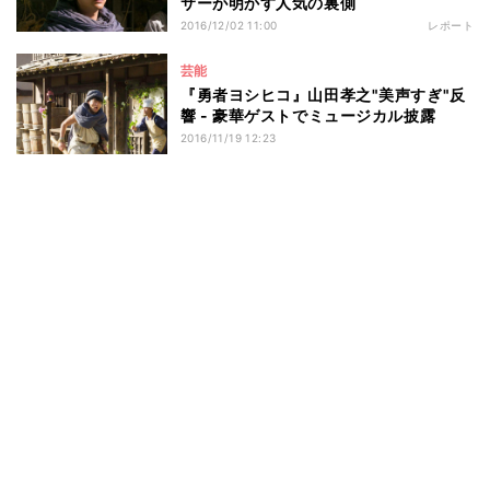
サーが明かす人気の裏側
2016/12/02 11:00
レポート
芸能
『勇者ヨシヒコ』山田孝之"美声すぎ"反
響 - 豪華ゲストでミュージカル披露
2016/11/19 12:23