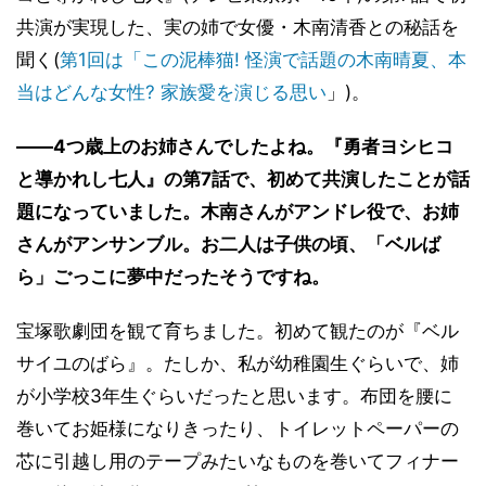
共演が実現した、実の姉で女優・木南清香との秘話を
聞く(
第1回は「この泥棒猫! 怪演で話題の木南晴夏、本
当はどんな女性? 家族愛を演じる思い
」)。
――4つ歳上のお姉さんでしたよね。『勇者ヨシヒコ
と導かれし七人』の第7話で、初めて共演したことが話
題になっていました。木南さんがアンドレ役で、お姉
さんがアンサンブル。お二人は子供の頃、「ベルば
ら」ごっこに夢中だったそうですね。
宝塚歌劇団を観て育ちました。初めて観たのが『ベル
サイユのばら』。たしか、私が幼稚園生ぐらいで、姉
が小学校3年生ぐらいだったと思います。布団を腰に
巻いてお姫様になりきったり、トイレットペーパーの
芯に引越し用のテープみたいなものを巻いてフィナー