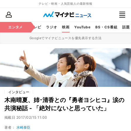
テレビ・映画・人気芸能人の最新情報
エンタメ
芸能
テレビ
ラジオ
映画
YouTube
BS・CS番組
話題
Googleでマイナビニュースを優先表示する方法
インタビュー
木南晴夏、姉･清香との『勇者ヨシヒコ』涙の
共演秘話 - 「絶対にないと思っていた」
掲載日
2017/02/15 11:00
著者：
水崎泰臣