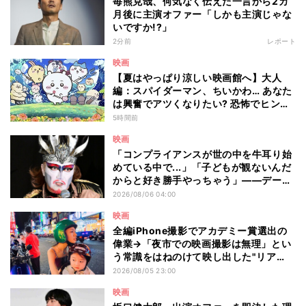
毎熊克哉、何気なく伝えた一言から2カ
月後に主演オファー「しかも主演じゃな
いですか!?」
2分前
レポート
映画
【夏はやっぱり涼しい映画館へ】大人
編：スパイダーマン、ちいかわ… あなた
は興奮でアツくなりたい? 恐怖でヒンヤ
リしたい? - 編集部が注目する最新映画5
5時間前
選
映画
「コンプライアンスが世の中を牛耳り始
めている中で...」「子どもが観ないんだ
からと好き勝手やっちゃう」――デーモ
ン閣下が語る映画『レディ・オア・ノッ
2026/08/06 04:00
ト2』の"狂気"とは?
映画
全編iPhone撮影でアカデミー賞選出の
偉業→「夜市での映画撮影は無理」とい
う常識をはねのけて映し出した"リア
ル"とは――ツォウ監督が語る映画『左
2026/08/05 23:00
利き少女』の舞台裏
映画