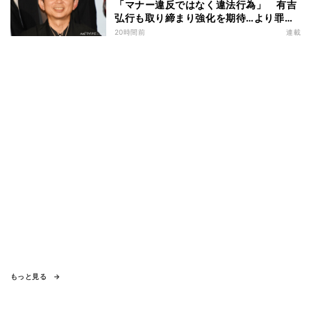
「マナー違反ではなく違法行為」 有吉
弘行も取り締まり強化を期待…より罪が
重くなる“ポイ捨て”とは 大垣優希弁護
20時間前
連載
士が解説
もっと見る