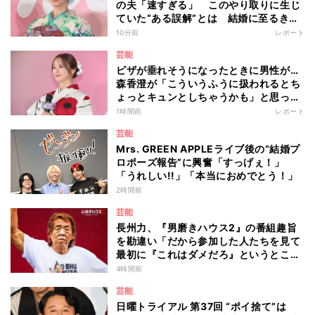
の夫「速すぎる」 このやり取りに生じ
ていた“ある誤解”とは 結婚に至るきっ
かけとなったマラソンデート秘話「誤解
10分前
レポート
を解かなかったら今の幸せがなかった」
芸能
ピザが垂れそうになったときに男性が…
森香澄が「こういうふうに扱われるとち
ょっとキュンとしちゃうかも」と思った
出来事を語る
1時間前
レポート
芸能
Mrs. GREEN APPLEライブ後の“結婚プ
ロポーズ報告”に興奮「すっげぇ！」
「うれしい!!」「本当におめでとう！」
2時間前
芸能
長州力、『男磨きハウス2』の番組趣旨
を勘違い「だから参加した人たちを見て
最初に『これはダメだろ』というところ
からのスタートですね」
4時間前
芸能
日曜トライアル 第37回 “ポイ捨て”は