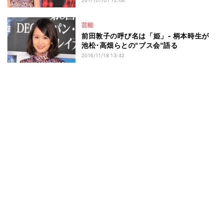
芸能
前田敦子の呼び名は「姫」- 柄本時生が
池松･高畑らとの"ブス会"語る
2016/11/18 13:42