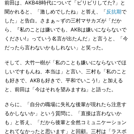
前田は、AKB48時代について「ピリピリしてた?」と
聞かれると、「激しめでしたね」と答え、「
反抗期
で
した」と告白。さまぁ～ずの三村マサカズが「だか
ら、『私のことは嫌いでも、AKBは嫌いにならないで
ください!』っていう名言が出たんだ」と言うと、「今
だったら言わないかもしれない」と笑った。
そして、大竹一樹が「私のことも嫌いにならないでほ
しいですもんね、本当は」と言い、三村も「私のこと
も好きで、AKBも好きで、平和でいこう!」と加える
と、前田は「今はそれを望みますね」と語った。
さらに、「自分の職場に失礼な後輩が現れたら注意す
るかしないか」という質問に、「直接は言わないか
も」と答え、「だから後輩と全然コミュニケーション
とれてなかったと思います」と回顧。三村は「ラスボ