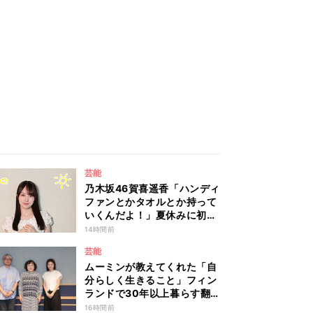
芸能
乃木坂46賀喜遥香「ハンディ
ファンとかタオルとか持って
いくんだよ！」夏休みに初め
て東京旅行するリスナーに全
14時間前
力アドバイス！
芸能
ムーミンが教えてくれた「自
分らしく生きること」フィン
ランドで30年以上暮らす翻訳
家・森下圭子が語る人生のヒ
16時間前