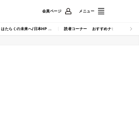
会員ページ
メニュー
はたらくの未来へ/日本HP
読者コーナー
おすすめナビ
マイナビB