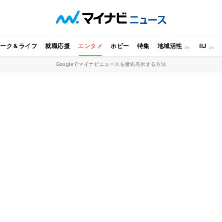
ワーク＆ライフ
就職応援
エンタメ
ホビー
特集
地域活性
IIJ
Googleでマイナビニュースを優先表示する方法