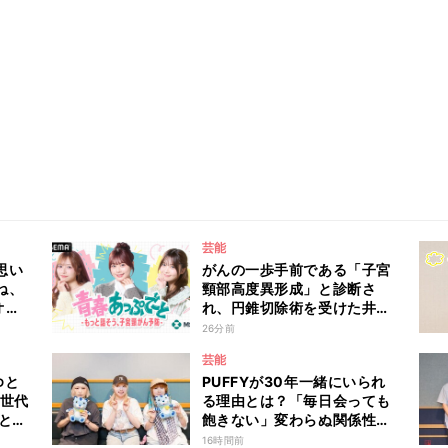
芸能
思い
がんの一歩手前である「子宮
ね、
頸部高度異形成」と診断さ
オダ
れ、円錐切除術を受けた井口
祐奈
綾子が病気発覚時のリアルな
26分前
アレ
心境や葛藤を語る ABEMA
芸能
トーク番組『青春あっぷで～
ゆと
PUFFYが30年一緒にいられ
と -もっと話そう、子宮頸が
」世代
る理由とは？「毎日会っても
ん予防-』
と古
飽きない」変わらぬ関係性を
語る
16時間前