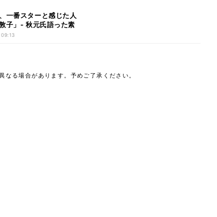
、一番スターと感じた人
敦子」- 秋元氏語った素
す
 09:13
は異なる場合があります。予めご了承ください。