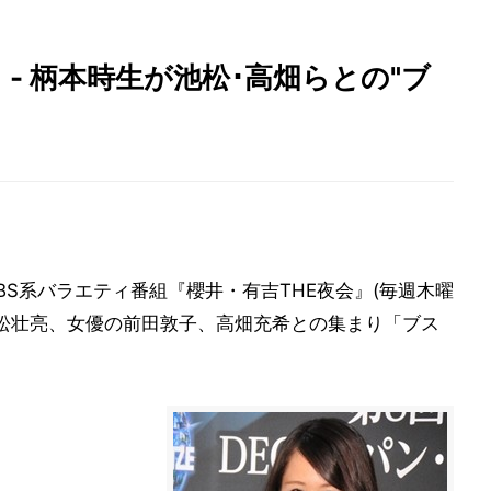
- 柄本時生が池松･高畑らとの"ブ
BS系バラエティ番組『櫻井・有吉THE夜会』(毎週木曜
優の池松壮亮、女優の前田敦子、高畑充希との集まり「ブス