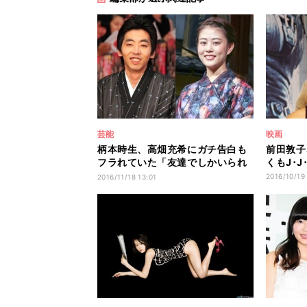
芸能
映画
柄本時生、高畑充希にガチ告白も
前田敦子
フラれていた「友達でしかいられ
くもJ･
へん」
2016/10/19
2016/11/18 13:01