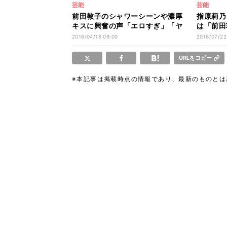
芸能
芸能
前田敦子のシャワーシーンや濃厚
指原莉乃
キスに興奮の声「エロすぎ」「ヤ
は「前田
バイ」
質も明か
2016/04/18 09:00
2016/07/22
URLをコピー
※本記事は掲載時点の情報であり、最新のものと