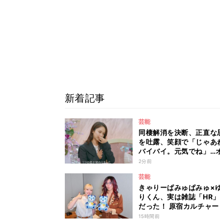
新着記事
芸能
同棲解消を決断、正直な
を吐露、笑顔で「じゃあ
バイバイ。元気でね」…
ミユの成長を見届けた平
2分前
も思わず涙 『ガールオ
芸能
ディ3』
きゃりーぱみゅぱみゅ×
りくん、実は雑誌「HR
だった！ 原宿カルチャー
着愛を語り尽くす
15時間前