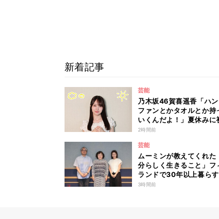
新着記事
芸能
乃木坂46賀喜遥香「ハ
ファンとかタオルとか持
いくんだよ！」夏休みに
て東京旅行するリスナー
2時間前
力アドバイス！
芸能
ムーミンが教えてくれた
分らしく生きること」フ
ランドで30年以上暮ら
家・森下圭子が語る人生
3時間前
ント