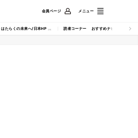
会員ページ
メニュー
はたらくの未来へ/日本HP
読者コーナー
おすすめナビ
マイナビB