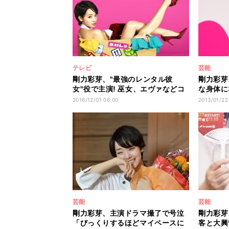
テレビ
芸能
剛力彩芽、"最強のレンタル彼
剛力彩芽
女"役で主演! 巫女、エヴァなどコ
な身体に
スプレ披露
す」
2016/12/01 06:00
2013/01/22
芸能
芸能
剛力彩芽、主演ドラマ撮了で号泣
剛力彩芽
「びっくりするほどマイペースに
客と大興