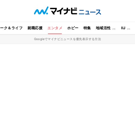
ワーク＆ライフ
就職応援
エンタメ
ホビー
特集
地域活性
IIJ
Googleでマイナビニュースを優先表示する方法