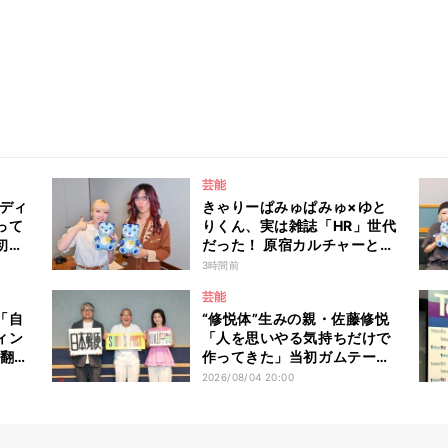
芸能
ンディ
きゃりーぱみゅぱみゅ×ゆと
って
りくん、実は雑誌「HR」世代
初め
だった！ 原宿カルチャーと古
に全
着愛を語り尽くす
3時間前
芸能
「自
“修悦体”生みの親・佐藤修悦
ィン
「人を思いやる気持ちだけで
す翻訳
作ってきた」当初ガムテープ
のヒ
文字は「怒られる覚悟」で始
2026/08/04 20:00
めた？