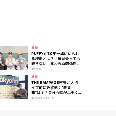
芸能
PUFFYが30年一緒にいられ
る理由とは？「毎日会っても
飽きない」変わらぬ関係性を
語る
3時間前
芸能
THE RAMPAGE吉野北人 ラ
イブ前に必ず聴く“勝負
曲”は？「自分も歌が上手く
なった気持ちになれる」“夏
2026/08/04 17:57
曲”プレイリストもオンエア