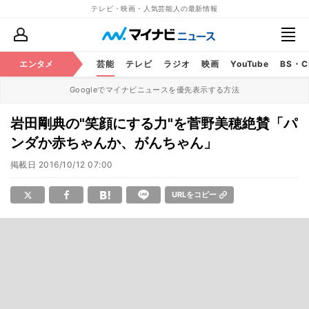
テレビ・映画・人気芸能人の最新情報
エンタメ
芸能
テレビ
ラジオ
映画
YouTube
BS・
Googleでマイナビニュースを優先表示する方法
岩田剛典の"笑顔にする力"を菅野美穂絶賛「パ
ンダか赤ちゃんか、がんちゃん」
掲載日
2016/10/12 07:00
URLをコピー