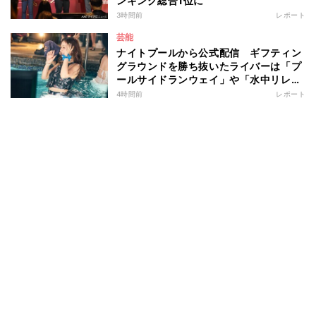
ンキング総合1位に
3時間前
レポート
芸能
ナイトプールから公式配信 ギフティン
グラウンドを勝ち抜いたライバーは「プ
ールサイドランウェイ」や「水中リレ
ー」にも参加 『イチナナイト★プー
4時間前
レポート
ル・パーティー』