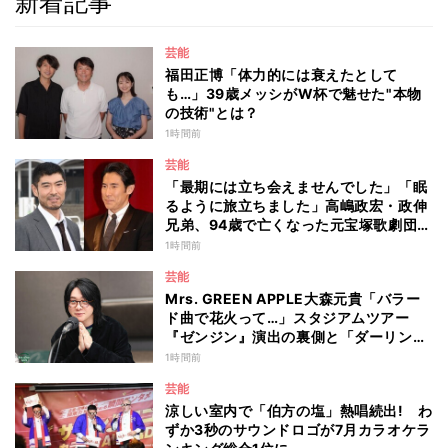
新着記事
芸能
福田正博「体力的には衰えたとして
も…」39歳メッシがW杯で魅せた"本物
の技術"とは？
1時間前
芸能
「最期には立ち会えませんでした」「眠
るように旅立ちました」高嶋政宏・政伸
兄弟、94歳で亡くなった元宝塚歌劇団ト
ップスターの母・寿美花代を追悼 ここ
1時間前
数年は誤嚥性肺炎で入退院を繰り返して
芸能
いた
Mrs. GREEN APPLE大森元貴「バラー
ド曲で花火って…」スタジアムツアー
『ゼンジン』演出の裏側と「ダーリン」
への思いを語る
1時間前
芸能
涼しい室内で「伯方の塩」熱唱続出! わ
ずか3秒のサウンドロゴが7月カラオケラ