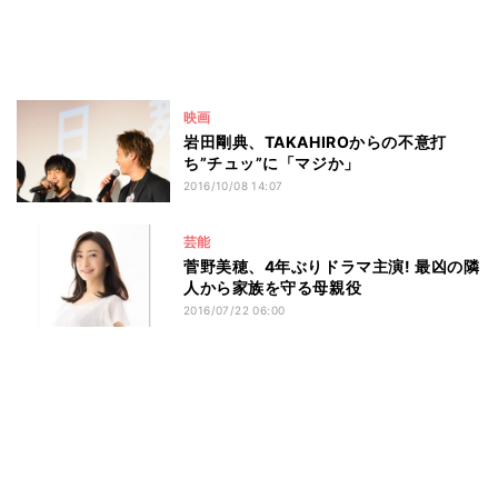
映画
岩田剛典、TAKAHIROからの不意打
ち”チュッ”に「マジか」
2016/10/08 14:07
芸能
菅野美穂、4年ぶりドラマ主演! 最凶の隣
人から家族を守る母親役
2016/07/22 06:00