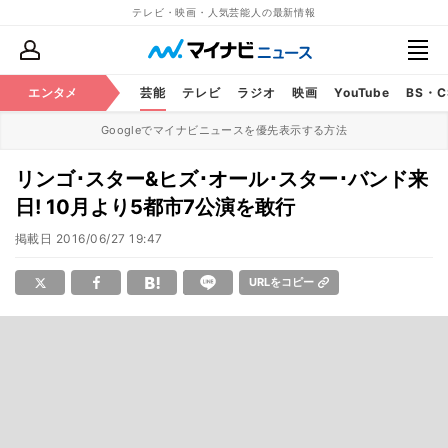
テレビ・映画・人気芸能人の最新情報
エンタメ
芸能
テレビ
ラジオ
映画
YouTube
BS・
Googleでマイナビニュースを優先表示する方法
リンゴ･スター&ヒズ･オール･スター･バンド来
日! 10月より5都市7公演を敢行
掲載日
2016/06/27 19:47
URLをコピー