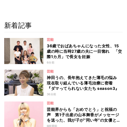
新着記事
芸能
36歳でおばあちゃんになった女性、15
歳の時に当時27歳の夫に一目惚れ 「交
際1カ月」で長女を妊娠
6分前
芸能
神田うの、長年抱えてきた薄毛の悩み
現在取り組んでいる薄毛治療に密着
『ダマってられない女たち season3』
36分前
芸能
芸能界からも「おめでとう」と祝福の
声 第1子出産の山本舞香がメッセージ
を送った、我が子が“同い年”の女優と
は 今月1日には2年在籍した所属事務所
6時間前