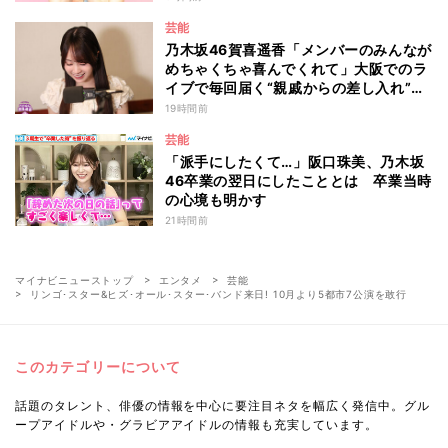
からの退所を報告「自分の進むべき道を
芸能
改めて考えながら…」
乃木坂46賀喜遥香「メンバーのみんなが
めちゃくちゃ喜んでくれて」大阪でのラ
イブで毎回届く“親戚からの差し入れ”と
は？
19時間前
芸能
「派手にしたくて…」阪口珠美、乃木坂
46卒業の翌日にしたこととは 卒業当時
の心境も明かす
21時間前
マイナビニューストップ
エンタメ
芸能
リンゴ･スター&ヒズ･オール･スター･バンド来日! 10月より5都市7公演を敢行
このカテゴリーについて
話題のタレント、俳優の情報を中心に要注目ネタを幅広く発信中。グル
ープアイドルや・グラビアアイドルの情報も充実しています。