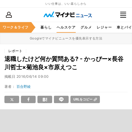
いい仕事は、いい暮らしから
ジネススキル
ワーク＆ライフ
マネー
暮らし
ヘルスケア
グルメ
レジャー
車とバイ
Googleでマイナビニュースを優先表示する方法
レポート
退職したけど何か質問ある? - かっぴー×長谷
川哲士×菊池良×市原えつこ
掲載日
2016/06/14 09:00
著者：
百合野綾
URLをコピー