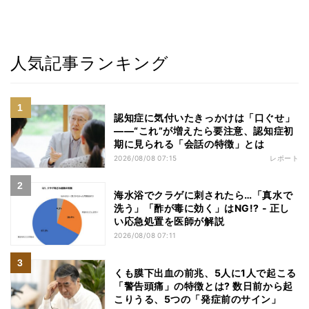
人気記事ランキング
認知症に気付いたきっかけは「口ぐせ」
――“これ”が増えたら要注意、認知症初
期に見られる「会話の特徴」とは
2026/08/08 07:15
レポート
海水浴でクラゲに刺されたら…「真水で
洗う」「酢が毒に効く」はNG!? - 正し
い応急処置を医師が解説
2026/08/08 07:11
くも膜下出血の前兆、5人に1人で起こる
「警告頭痛」の特徴とは? 数日前から起
こりうる、5つの「発症前のサイン」