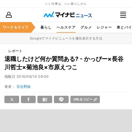
いい仕事は、いい暮らしから
ジネススキル
ワーク＆ライフ
マネー
暮らし
ヘルスケア
グルメ
レジャー
車とバイ
Googleでマイナビニュースを優先表示する方法
レポート
退職したけど何か質問ある? - かっぴー×長谷
川哲士×菊池良×市原えつこ
掲載日
2016/06/14 09:00
著者：
百合野綾
URLをコピー