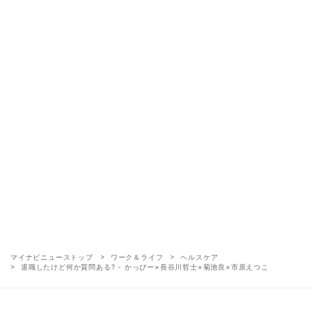
マイナビニューストップ
ワーク＆ライフ
ヘルスケア
退職したけど何か質問ある? - かっぴー×長谷川哲士×菊池良×市原えつこ