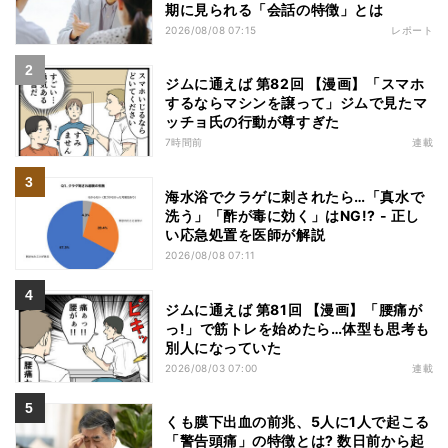
期に見られる「会話の特徴」とは
2026/08/08 07:15
レポート
ジムに通えば 第82回 【漫画】「スマホ
するならマシンを譲って」ジムで見たマ
ッチョ氏の行動が尊すぎた
7時間前
連載
海水浴でクラゲに刺されたら…「真水で
洗う」「酢が毒に効く」はNG!? - 正し
い応急処置を医師が解説
2026/08/08 07:11
ジムに通えば 第81回 【漫画】「腰痛が
っ!」で筋トレを始めたら…体型も思考も
別人になっていた
2026/08/03 07:00
連載
くも膜下出血の前兆、5人に1人で起こる
「警告頭痛」の特徴とは? 数日前から起