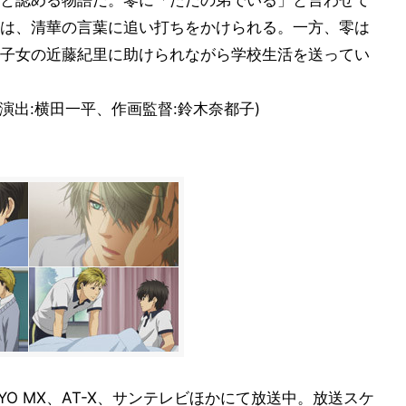
と認める物語だ。零に「ただの弟でいる」と言わせて
は、清華の言葉に追い打ちをかけられる。一方、零は
子女の近藤紀里に助けられながら学校生活を送ってい
。
演出:横田一平、作画監督:鈴木奈都子)
OKYO MX、AT-X、サンテレビほかにて放送中。放送スケ