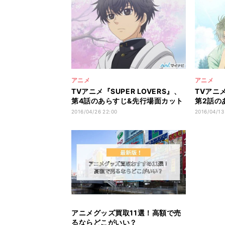
アニメ
アニメ
TVアニメ『SUPER LOVERS』、
TVアニメ
第4話のあらすじ&先行場面カット
第2話の
を紹介
を紹介
2016/04/26 22:00
2016/04/13
アニメグッズ買取11選！高額で売
るならどこがいい？