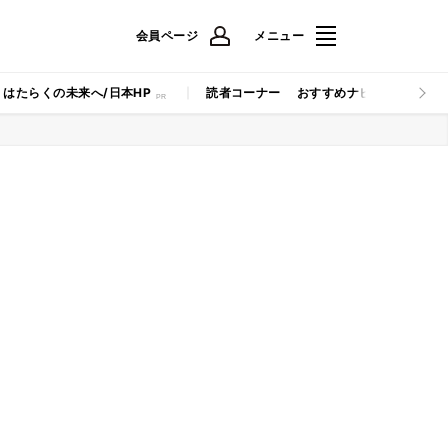
会員ページ
メニュー
はたらくの未来へ/日本HP
読者コーナー
おすすめナビ
マイナビB