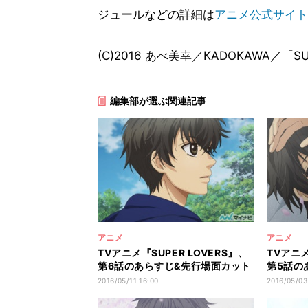
ジュールなどの詳細は
アニメ公式サイト
(C)2016 あべ美幸／KADOKAWA／「S
編集部が選ぶ関連記事
アニメ
アニメ
TVアニメ『SUPER LOVERS』、
TVアニメ
第6話のあらすじ&先行場面カット
第5話の
を紹介
を紹介
2016/05/11 16:00
2016/05/03