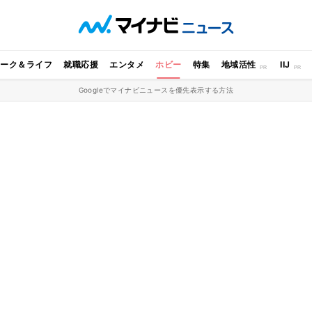
ワーク＆ライフ
就職応援
エンタメ
ホビー
特集
地域活性
IIJ
Googleでマイナビニュースを優先表示する方法