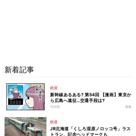
新着記事
鉄道
新幹線あるある? 第54回 【漫画】東京か
ら広島へ遠征…交通手段は?
10分前
連載
鉄道
JR北海道「くしろ湿原ノロッコ号」ラス
トラン、記念ヘッドマークも