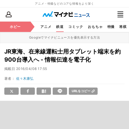
アニメ・特撮などのコアな情報をより深く
ホビー
アニメ
鉄道
コミック
おもちゃ
特撮
将棋
Googleでマイナビニュースを優先表示する方法
JR東海、在来線運転士用タブレット端末を約
900台導入へ - 情報伝達を電子化
掲載日
2016/04/08 17:55
著者：
佐々木康弘
URLをコピー