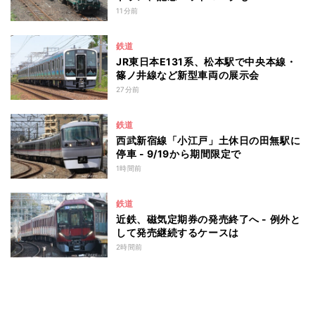
11分前
鉄道
JR東日本E131系、松本駅で中央本線・
篠ノ井線など新型車両の展示会
27分前
鉄道
西武新宿線「小江戸」土休日の田無駅に
停車 - 9/19から期間限定で
1時間前
鉄道
近鉄、磁気定期券の発売終了へ - 例外と
して発売継続するケースは
2時間前