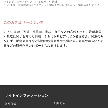
マイナビニューストップ
ホビー
鉄道
JR東海、在来線運転士用タブレット端末を約900台導入へ - 情報伝達を電子化
このカテゴリーについて
JRや、京急、西武、小田急、東武、京王などの私鉄も含め、最新車両
や鉄道に関する耳寄り情報、さらにトリビアなどを徹底紹介。関東のみ
ならず、阪急や南海など関西の鉄道会社や九州の或る列車やゆふいんの
森などの観光列車のレポートもお届けします。
サイトインフォメーション
お知らせ
利用規約