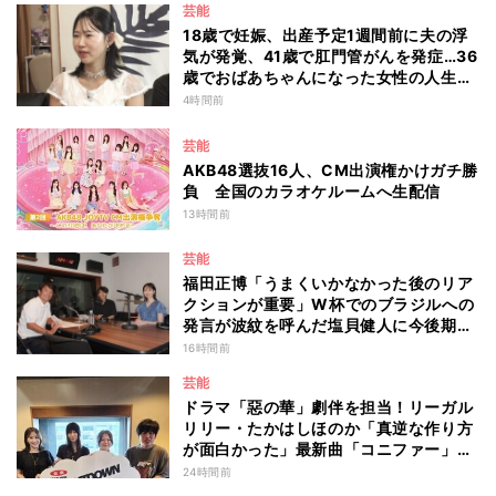
芸能
18歳で妊娠、出産予定1週間前に夫の浮
気が発覚、41歳で肛門管がんを発症…36
歳でおばあちゃんになった女性の人生に
島田珠代も思わず涙 『愛のハイエナ
4時間前
season6』
芸能
AKB48選抜16人、CM出演権かけガチ勝
負 全国のカラオケルームへ生配信
13時間前
芸能
福田正博「うまくいかなかった後のリア
クションが重要」W杯でのブラジルへの
発言が波紋を呼んだ塩貝健人に今後期待
することは？
16時間前
芸能
ドラマ「惡の華」劇伴を担当！リーガル
リリー・たかはしほのか「真逆な作り方
が面白かった」最新曲「コニファー」制
作秘話も
24時間前