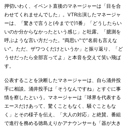
押切いわく、イベント直後のマネージャーは「目を合
わせてくれませんでした」。VTR出演したマネージャ
ーは、「驚きで言うと(今までで)1番」「どうしたらい
いのか分からなかったという感じ」と吐露。「臆測を
呼ぶような言い方だった。"両思い"で"名前も言えな
い"。ただ、ザワつくだけというか」と振り返り、「ど
うせだったら全部言ってよ」と本音を交えて笑い飛ば
す。
公表することを決断したマネージャーは、自ら涌井投
手に相談。涌井投手は「そうなんですね」とすぐに事
情を察したという。マネージャーは「球界を代表する
エースだけあって、驚くこともなく、騒ぐこともな
く」とその様子を伝え、「大人の対応」と絶賛。番組
で進行を務める徳島えりかアナウンサーも「器が大き