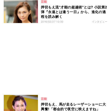
芸能
押切もえ流"才能の超越術"とは? 小説第2
弾『永遠とは違う一日』から、進化の過
程を読み解く
2016/02/27 10:00
インタビュー
芸能
押切もえ、馬が走るレーザーショーに大
興奮!「都会的で夜空に映えますね」