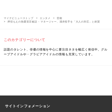
マイナビニューストップ
エンタメ
芸能
押切もえの熱愛宣言秘話 - マネージャー、涌井投手を「大人の対応」と絶賛
このカテゴリーについて
話題のタレント、俳優の情報を中心に要注目ネタを幅広く発信中。グル
ープアイドルや・グラビアアイドルの情報も充実しています。
サイトインフォメーション