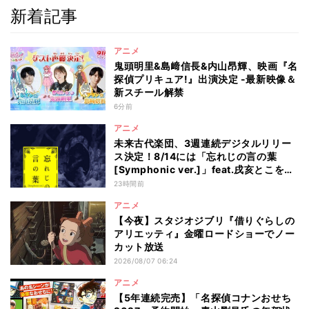
新着記事
アニメ
鬼頭明里&島﨑信長&内山昂輝、映画『名
探偵プリキュア!』出演決定 -最新映像＆
新スチール解禁
6分前
アニメ
未来古代楽団、3週連続デジタルリリー
ス決定！8/14には「忘れじの言の葉
[Symphonic ver.]」feat.戌亥とこを配
信
23時間前
アニメ
【今夜】スタジオジブリ『借りぐらしの
アリエッティ』金曜ロードショーでノー
カット放送
2026/08/07 06:24
アニメ
【5年連続完売】「名探偵コナンおせち