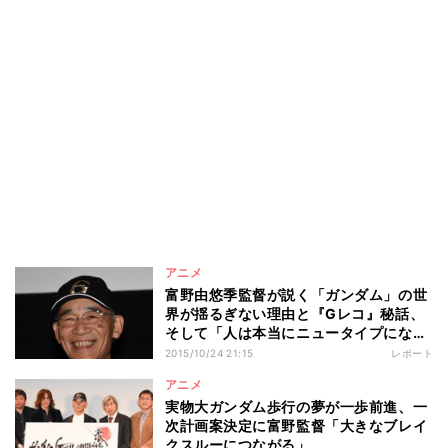
アニメ
富野由悠季監督が説く「ガンダム」の世
界が揺るぎない理由と『Gレコ』秘話、
そして「人は本当にニュータイプになれ
るのか」絶望感も吐露
2015/10/24 21:15
レポート
アニメ
実物大ガンダム歩行の夢が一歩前進、一
次計画案決定に富野監督「大きなブレイ
クスルーにつながる」