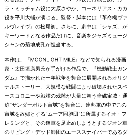
ラ・ミッチャム役に大原さやか、コーネリアス・カカ
役を平川大輔が演じる。監督・脚本には『革命機ヴァ
ルヴレイヴ』の松尾衡。さらに、劇中は「シャズ」が
キーワードとなる作品だけに、音楽をジャズミュージ
シャンの菊地成孔が担当する。
本作は、『MOONLIGHT MILE』などで知られる漫画
家・太田垣康男氏が手がける作品で、『機動戦士ガン
ダム』で描かれた一年戦争を舞台に展開されるオリジ
ナルストーリー。大規模な戦闘により破壊されたスペ
ースコロニーや戦艦の残骸が大量に舞う暗礁宙域・通
称"サンダーボルト宙域"を舞台に、連邦軍の中でこの
宙域を故郷とする"ムーア同胞団"に所属するイオ・フ
レミングと、その進軍を足止めしようとするジオン軍
のリビング・デッド師団のエーススナイパーであるダ