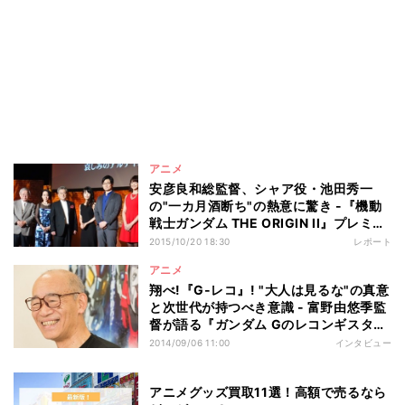
アニメ
安彦良和総監督、シャア役・池田秀一
の"一カ月酒断ち"の熱意に驚き -『機動
戦士ガンダム THE ORIGIN II』プレミア
上映会
2015/10/20 18:30
レポート
アニメ
翔べ!『G-レコ』! "大人は見るな"の真意
と次世代が持つべき意識 - 富野由悠季監
督が語る『ガンダム Gのレコンギスタ』
【後編】
2014/09/06 11:00
インタビュー
アニメグッズ買取11選！高額で売るなら