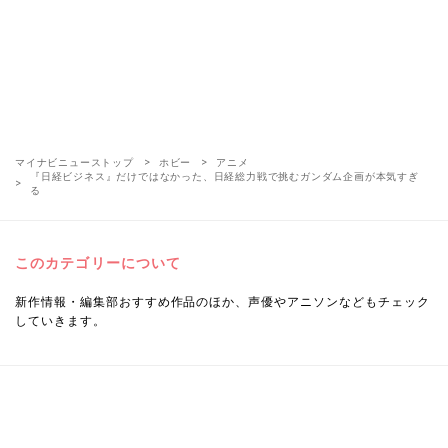
マイナビニューストップ
ホビー
アニメ
『日経ビジネス』だけではなかった、日経総力戦で挑むガンダム企画が本気すぎ
る
このカテゴリーについて
新作情報・編集部おすすめ作品のほか、声優やアニソンなどもチェック
していきます。