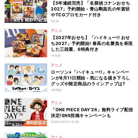
【5年連続完売】「名探偵コナンおせち
2027」予約開始 - 青山剛昌氏の年賀状
やTCGプロモカード付き
5分前
アニメ
【2027年おせち】「ハイキュー!! おせ
ち2027」予約開始! 春高の名勝負を表現
した三段重、6特典付き
16分前
アニメ
ローソン×「ハイキュー!!」キャンペー
ンが8月11日開始 - 気になる描き下ろし
グッズや限定商品のラインアップは?
1時間前
アニメ
「ONE PIECE DAY’26」無料ライブ配信
決定!SNS投稿キャンペーンも
2026/08/03 16:28
アニメ