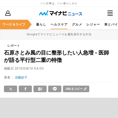
いい仕事は、いい暮らしから
ジネススキル
ワーク＆ライフ
マネー
暮らし
ヘルスケア
グルメ
レジャー
車とバイ
Googleでマイナビニュースを優先表示する方法
レポート
石原さとみ風の目に整形したい人急増 - 医師
が語る平行型二重の特徴
掲載日
2015/08/14 04:00
著者：
須藤妙子
URLをコピー