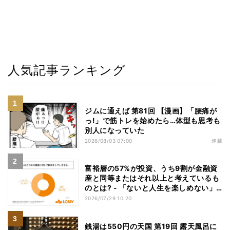
人気記事ランキング
ジムに通えば 第81回 【漫画】「腰痛が
っ!」で筋トレを始めたら…体型も思考も
別人になっていた
2026/08/03 07:00
連載
富裕層の57%が投資、うち9割が金融資
産と同等またはそれ以上と考えているも
のとは? - 「ないと人生を楽しめない」
「人生の幸福度に直結する」「一度失え
2026/07/29 10:20
ばお金で買い戻すことが困難」
銭湯は550円の天国 第19回 露天風呂に