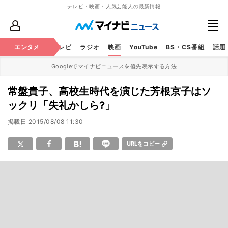
テレビ・映画・人気芸能人の最新情報
エンタメ
芸能
テレビ
ラジオ
映画
YouTube
BS・CS番組
話題
Googleでマイナビニュースを優先表示する方法
常盤貴子、高校生時代を演じた芳根京子はソ
ックリ「失礼かしら?」
掲載日
2015/08/08 11:30
URLをコピー