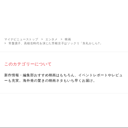
マイナビニューストップ
エンタメ
映画
常盤貴子、高校生時代を演じた芳根京子はソックリ「失礼かしら?」
このカテゴリーについて
新作情報・編集部おすすめ映画はもちろん、イベントレポートやレビュ
ーも充実。海外発の驚きの映画ネタもいち早くお届け。