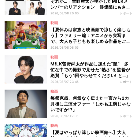
ぞれが…」曽野舜太が明かしたM!LKメ
ンバーのリアクション 俳優業にもさら
なる意欲
2026/08/08 20:00
レポート
映画
【夏休みは家族と映画館で涼しく楽しも
う】ファミリー編：アニメから実写ま
で、大人も子どもも楽しめる作品をご紹
介 - 編集部が注目する最新映画5選
2026/08/08 08:05
映画
M!LK曽野舜太が作品に加えた“艶” 多
忙な中での撮影で見せた“熱さ”を監督が
絶賛「もう1回やらせてください! と…」
2026/08/07 23:45
レポート
映画
毎熊克哉、何気なく伝えた一言から2カ
月後に主演オファー「しかも主演じゃな
いですか!?」
2026/08/07 12:05
レポート
映画
【夏はやっぱり涼しい映画館へ】大人