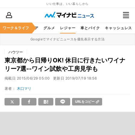
いい仕事は、いい暮らしから
暮らし
ワーク＆ライフ
ヘルスケア
グルメ
レジャー
車とバイク
キャッシュレス
Googleでマイナビニュースを優先表示する方法
ハウツー
東京都から日帰りOK! 休日に行きたいワイナ
リー7選--ワイン試飲や工房見学も
掲載日
2015/06/29 05:00
更新日
2019/07/19 18:56
著者：
木口マリ
URLをコピー