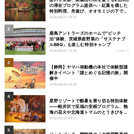
の滞在プログラム提供へ - 紅葉を模した
特別料理、舟遊び、オオモミジの下でお
こなう深呼吸など
2026/08/07 09:15
鹿島アントラーズのホームで“ピッチ
泊”体験、茨城県産野菜の「サステナブ
ルBBQ」も楽しむ特別キャンプ
2026/08/07 15:00
レポート
【静岡】ヤマハ発動機の本社で体験型謎
解きイベント「謎とめぐる記憶の旅」開
催中
2026/08/06 16:35
星野リゾートで酷暑を乗り切る特別体験
——軽井沢で至福の安眠プログラム、熱
海の花火や北海道トマムのとうきびを主
役にしたアフタヌーンティー
2026/08/07 09:51