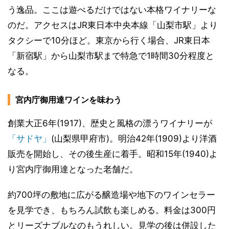
う逸品。ここは遊べるだけではない本格ワイナリーな
のだ。アクセスはJR東日本中央本線「山梨市駅」より
タクシーで10分ほど。東京から行く場合、JR東日本
「新宿駅」から山梨市駅まで特急で1時間30分程度と
なる。
宮内庁御用達ワインを味わう
創業大正6年(1917)、歴史と風格の漂うワイナリーが
「サドヤ」
(山梨県甲府市)。明治42年(1909)より洋酒
販売を開始し、その後生産に着手。昭和15年(1940)よ
り宮内庁御用達となった老舗だ。
約700坪の敷地に広がる醸造場や地下のワインセラー
を見学でき、もちろん試飲も楽しめる。料金は300円
とリーズナブルなのもうれしい。見学の後は併設した