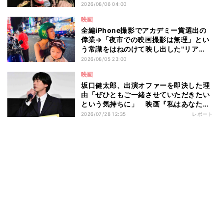
ン閣下が語る映画『レディ・オア・ノッ
2026/08/06 04:00
ト2』の"狂気"とは?
映画
全編iPhone撮影でアカデミー賞選出の
偉業→「夜市での映画撮影は無理」とい
う常識をはねのけて映し出した"リア
ル"とは――ツォウ監督が語る映画『左
2026/08/05 23:00
利き少女』の舞台裏
映画
坂口健太郎、出演オファーを即決した理
由「ぜひともご一緒させていただきたい
という気持ちに」 映画『私はあなたを
知らない、』完成披露舞台挨拶
2026/07/28 12:35
レポート