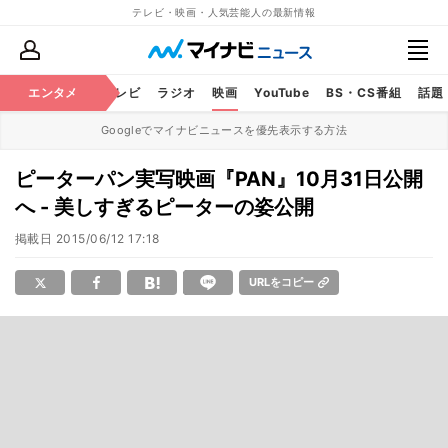
テレビ・映画・人気芸能人の最新情報
エンタメ
芸能
テレビ
ラジオ
映画
YouTube
BS・CS番組
話題
Googleでマイナビニュースを優先表示する方法
ピーターパン実写映画『PAN』10月31日公開
へ - 美しすぎるピーターの姿公開
掲載日
2015/06/12 17:18
URLをコピー