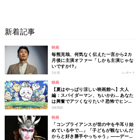
新着記事
映画
毎熊克哉、何気なく伝えた一言から2カ
月後に主演オファー「しかも主演じゃな
いですか!?」
2分前
レポート
映画
【夏はやっぱり涼しい映画館へ】大人
編：スパイダーマン、ちいかわ… あなた
は興奮でアツくなりたい? 恐怖でヒンヤ
リしたい? - 編集部が注目する最新映画5
5時間前
選
映画
「コンプライアンスが世の中を牛耳り始
めている中で...」「子どもが観ないんだ
からと好き勝手やっちゃう」――デーモ