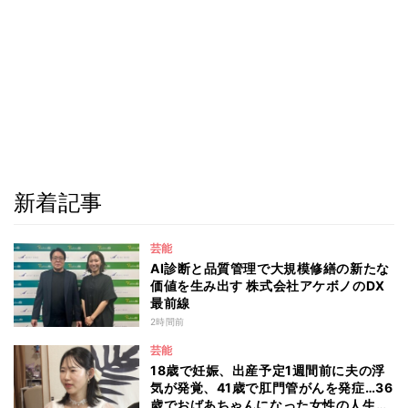
新着記事
芸能
AI診断と品質管理で大規模修繕の新たな
価値を生み出す 株式会社アケボノのDX
最前線
2時間前
芸能
18歳で妊娠、出産予定1週間前に夫の浮
気が発覚、41歳で肛門管がんを発症…36
歳でおばあちゃんになった女性の人生に