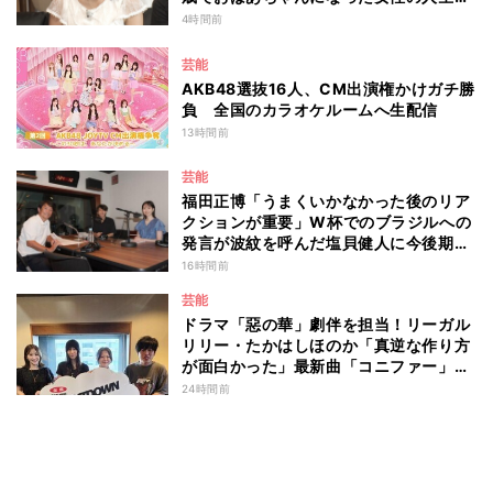
島田珠代も思わず涙 『愛のハイエナ
4時間前
season6』
芸能
AKB48選抜16人、CM出演権かけガチ勝
負 全国のカラオケルームへ生配信
13時間前
芸能
福田正博「うまくいかなかった後のリア
クションが重要」W杯でのブラジルへの
発言が波紋を呼んだ塩貝健人に今後期待
することは？
16時間前
芸能
ドラマ「惡の華」劇伴を担当！リーガル
リリー・たかはしほのか「真逆な作り方
が面白かった」最新曲「コニファー」制
作秘話も
24時間前