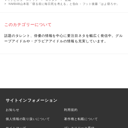
NMB48山本彩「寝る前に毎日死を考える」と告白 - フット後藤「はよ寝ろや」
このカテゴリーについて
話題のタレント、俳優の情報を中心に要注目ネタを幅広く発信中。グル
ープアイドルや・グラビアアイドルの情報も充実しています。
サイトインフォメーション
お知らせ
利用規約
個人情報の取り扱いについて
著作権と転載について
サイトマップ
プレスリリース受付