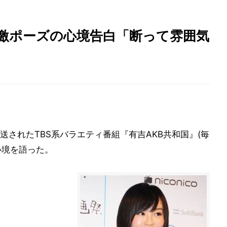
過激ポーズの心境告白「断って雰囲気
送されたTBS系バラエティ番組『有吉AKB共和国』(毎
心境を語った。