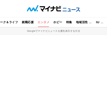
ワーク＆ライフ
就職応援
エンタメ
ホビー
特集
地域活性
IIJ
Googleでマイナビニュースを優先表示する方法