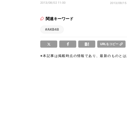
絶賛?
2013/08/02 11:00
2013/09/15
関連キーワード
#AKB48
URLをコピー
※本記事は掲載時点の情報であり、最新のものと