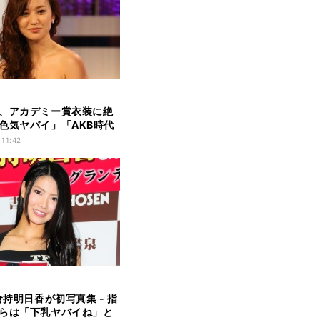
、アカデミー賞衣装に絶
色気ヤバイ」「AKB時代
」
 11:42
倉持明日香が初写真集 - 指
らは「下乳ヤバイね」と