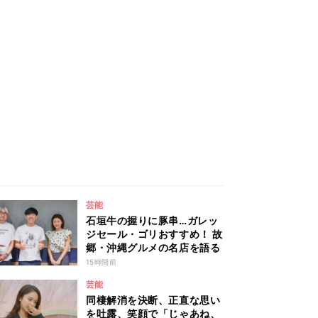
芸能
石垣牛の握りに豚串…ガレッ
ジセール・ゴリおすすめ！ 故
郷・沖縄グルメの名店を語る
15時間前
芸能
同棲解消を決断、正直な思い
を吐露、笑顔で「じゃあね、