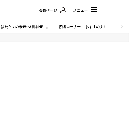
会員ページ
メニュー
はたらくの未来へ/日本HP
読者コーナー
おすすめナビ
マイナビB