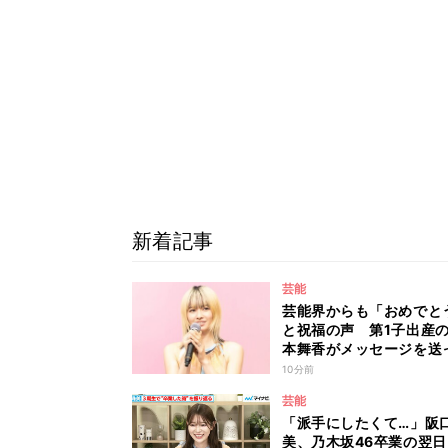
新着記事
芸能
芸能界からも「おめでと
と祝福の声 第1子出産
本舞香がメッセージを送
た、我が子が“同い年”の
10分前
とは 今月1日には2年在
芸能
た所属事務所からの退所
「派手にしたくて…」阪
告「自分の進むべき道を
美、乃木坂46卒業の翌
て考えながら…」