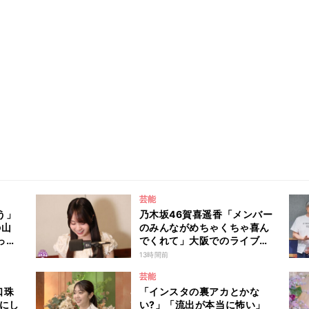
芸能
う」
乃木坂46賀喜遥香「メンバー
の山
のみんながめちゃくちゃ喜ん
っ
でくれて」大阪でのライブで
女優
毎回届く“親戚からの差し入
13時間前
籍し
れ”とは？
芸能
を報
口珠
「インスタの裏アカとかな
改め
日にし
い?」「流出が本当に怖い」