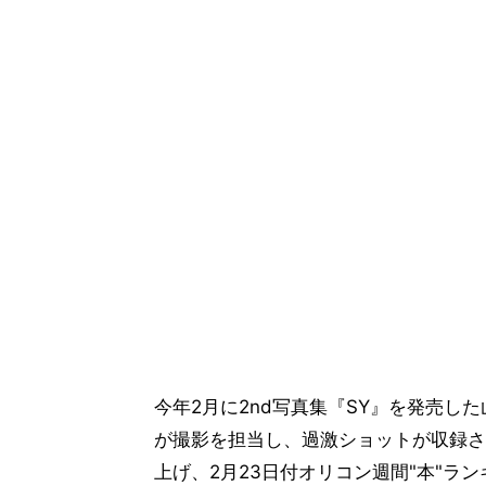
今年2月に2nd写真集『SY』を発売
が撮影を担当し、過激ショットが収録さ
上げ、2月23日付オリコン週間"本"ラン