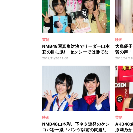
芸能
映画
NMB48写真集対決でリーダー山本
大島優子
彩の目に涙!「セクシーでは勝てな
賛の声「
い……」
より美人
2012/11/20 11:00
2015/02/28
映画
芸能
NMB48山本彩、下ネタ連発のケン
AKB48
コバを一蹴「パンツ以前の問題!」
原莉乃か