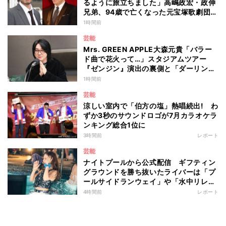
るように旅立ちました」高嶋政宏・政伸
兄弟、94歳で亡くなった元宝塚歌劇団ト
ップスターの母・寿美花代を追悼 ここ
1時間前
数年は誤嚥性肺炎で入退院を繰り返して
芸能
いた
Mrs. GREEN APPLE大森元貴「バラー
ド曲で花火って…」スタジアムツアー
『ゼンジン』演出の裏側と「ダーリン」
への思いを語る
1時間前
芸能
涼しい室内で「伯方の塩」熱唱続出! わ
ずか3秒のサウンドロゴが7月カラオケラ
ンキング総合1位に
3時間前
レポート
芸能
ナイトプールから公式配信 ギフティン
グラウンドを勝ち抜いたライバーは「プ
ールサイドランウェイ」や「水中リレ
ー」にも参加 『イチナナイト★プー
4時間前
レポート
ル・パーティー』