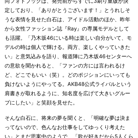
同フォトブックは、発売前からすでに3刷り重版が決
定しており、「ありがとうございます！」とうれしそ
うな表情を見せた白石は、アイドル活動のほか、昨年
から女性ファッション誌『Ray』の専属モデルとして
も活躍。「乃木坂46にいる時は楽しい自分がいて、モ
デルの時は個人で輝ける。両方、楽しくやっていきた
い」と意気込みを語り、報道陣に乃木坂46センターへ
の意欲を聞かれると、「ファンの方には言われるけ
ど、どこでもいい（笑）。どのポジションにいっても
負けないようにやってる。AKB48公式ライバルという
肩書きが取れるように、知名度を広げて大きいグルー
プにしたい」と笑顔を見せた。
そんな白石に、将来の夢を聞くと、「明確な夢は決ま
ってないので、色んなお仕事をしてゆっくり考えた
い」とまだ思案中のようで、「歌が好きだから5人くら