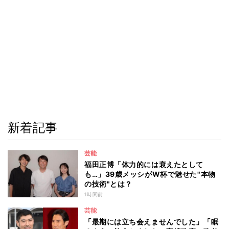
新着記事
芸能
福田正博「体力的には衰えたとして
も…」39歳メッシがW杯で魅せた"本物
の技術"とは？
1時間前
芸能
「最期には立ち会えませんでした」「眠