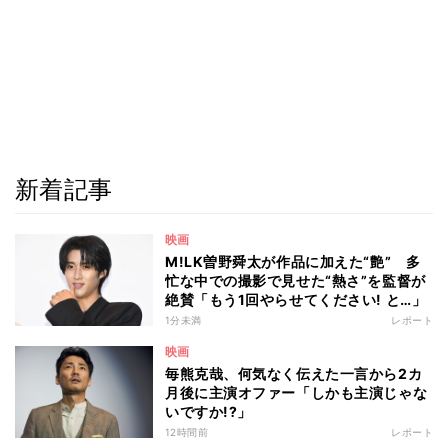
新着記事
映画
M!LK曽野舜太が作品に加えた“艶” 多
忙な中での撮影で見せた“熱さ”を監督が
絶賛「もう1回やらせてください! と…」
1分未満
レポート
映画
毎熊克哉、何気なく伝えた一言から2カ
月後に主演オファー「しかも主演じゃな
いですか!?」
12時間前
レポート