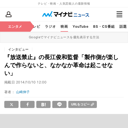
テレビ・映画・人気芸能人の最新情報
エンタメ
芸能
テレビ
ラジオ
映画
YouTube
BS・CS番組
話題
Googleでマイナビニュースを優先表示する方法
インタビュー
『放送禁止』の長江俊和監督「製作側が楽し
んで作らないと、なかなか革命は起こせな
い」
掲載日
2014/10/10 12:00
著者：
山崎伸子
URLをコピー