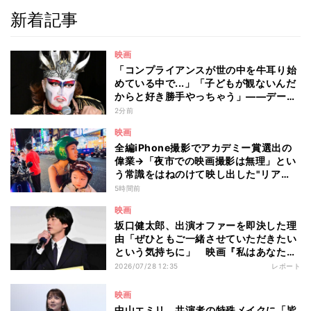
新着記事
映画
「コンプライアンスが世の中を牛耳り始
めている中で...」「子どもが観ないんだ
からと好き勝手やっちゃう」――デーモ
ン閣下が語る映画『レディ・オア・ノッ
2分前
ト2』の"狂気"とは?
映画
全編iPhone撮影でアカデミー賞選出の
偉業→「夜市での映画撮影は無理」とい
う常識をはねのけて映し出した"リア
ル"とは――ツォウ監督が語る映画『左
5時間前
利き少女』の舞台裏
映画
坂口健太郎、出演オファーを即決した理
由「ぜひともご一緒させていただきたい
という気持ちに」 映画『私はあなたを
知らない、』完成披露舞台挨拶
2026/07/28 12:35
レポート
映画
中山エミリ、共演者の特殊メイクに「皆