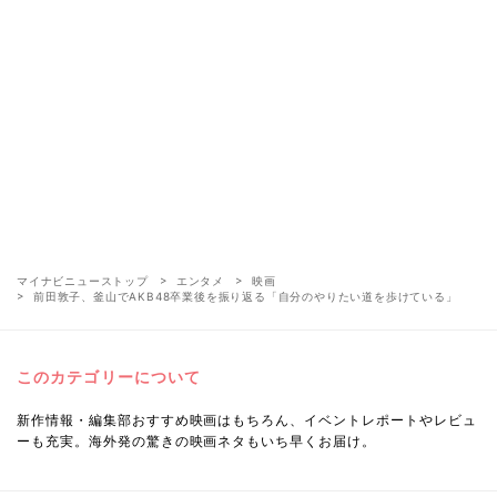
マイナビニューストップ
エンタメ
映画
前田敦子、釜山でAKB48卒業後を振り返る「自分のやりたい道を歩けている」
このカテゴリーについて
新作情報・編集部おすすめ映画はもちろん、イベントレポートやレビュ
ーも充実。海外発の驚きの映画ネタもいち早くお届け。