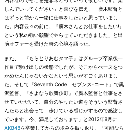
内容なのでそこを是非味わっていって欲しいです。楽
しんでいってください」と喜びを伝え、「廣木監督と
はずっと前から一緒に仕事をしたいと思っていまし
た。内容云々の前に、『廣木さんとお仕事をしたい!』
という私の強い願望でやらせていただきました」と出
演オファーを受けた時の心境を語った。
また、「『もらとりあむタマ子』はグループ卒業後一
作目で駆け出しの状態でしたが、そこからぺースをつ
かめたんじゃないかなという思いがすごくありまし
た。そして『Seventh Code セブンス･コード』で黒
沢監督、『さよなら歌舞伎町』で廣木監督と仕事をさ
せていただいて、自分のやりたい道をそういう監督さ
んたちと出会って、歩けている感じがするので感謝し
ています。今、満足しております」と2012年8月に
AKB48
を卒業してからの歩みを振り返り、「可能なら