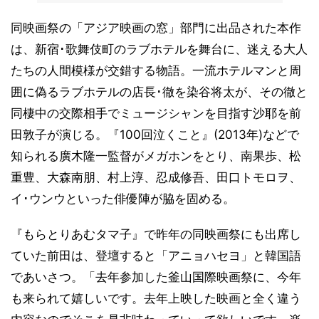
同映画祭の「アジア映画の窓」部門に出品された本作
は、新宿･歌舞伎町のラブホテルを舞台に、迷える大人
たちの人間模様が交錯する物語。一流ホテルマンと周
囲に偽るラブホテルの店長･徹を染谷将太が、その徹と
同棲中の交際相手でミュージシャンを目指す沙耶を前
田敦子が演じる。『100回泣くこと』(2013年)などで
知られる廣木隆一監督がメガホンをとり、南果歩、松
重豊、大森南朋、村上淳、忍成修吾、田口トモロヲ、
イ･ウンウといった俳優陣が脇を固める。
『もらとりあむタマ子』で昨年の同映画祭にも出席し
ていた前田は、登壇すると「アニョハセヨ」と韓国語
であいさつ。「去年参加した釜山国際映画祭に、今年
も来られて嬉しいです。去年上映した映画と全く違う