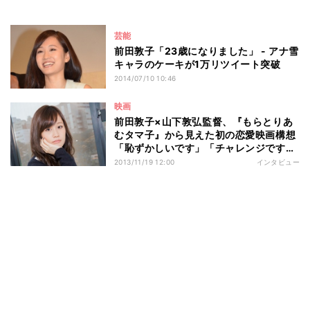
芸能
前田敦子「23歳になりました」 - アナ雪
キャラのケーキが1万リツイート突破
2014/07/10 10:46
映画
前田敦子×山下敦弘監督、『もらとりあ
むタマ子』から見えた初の恋愛映画構想
「恥ずかしいです」「チャレンジです
ね」
2013/11/19 12:00
インタビュー