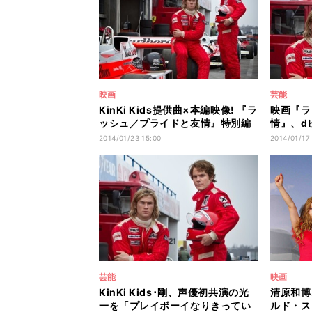
映画
芸能
KinKi Kids提供曲×本編映像! 『ラ
映画『ラ
ッシュ／プライドと友情』特別編
情』、d
集版上映
実施!
2014/01/23 15:00
2014/01/17
芸能
映画
KinKi Kids･剛、声優初共演の光
清原和博
一を「プレイボーイなりきってい
ルド・ス