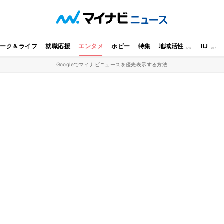
ワーク＆ライフ
就職応援
エンタメ
ホビー
特集
地域活性
IIJ
Googleでマイナビニュースを優先表示する方法