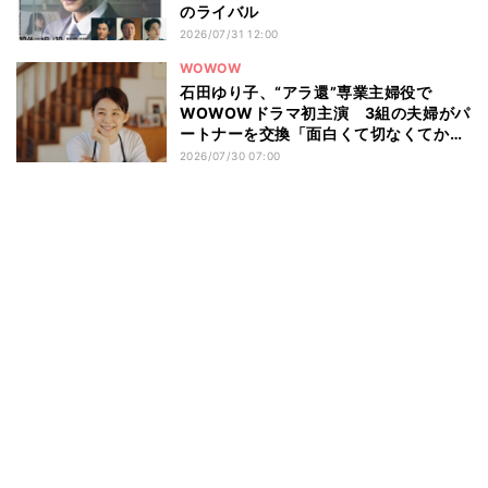
のライバル
2026/07/31 12:00
WOWOW
石田ゆり子、“アラ還”専業主婦役で
WOWOWドラマ初主演 3組の夫婦がパ
ートナーを交換「面白くて切なくてかわ
いいお話」
2026/07/30 07:00