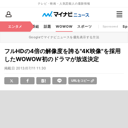
テレビ・映画・人気芸能人の最新情報
ouTube
エンタメ
BS・CS番組
話題
WOWOW
スポーツ
Sp
Sponsored
Googleでマイナビニュースを優先表示する方法
フルHDの4倍の解像度を誇る"4K映像"を採用
したWOWOW初のドラマが放送決定
掲載日
2013/07/11 11:30
URLをコピー