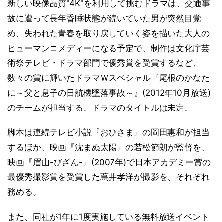
新しい映像品質"4K"を利用して挑むドラマは、交通事
故に遭って長年昏睡状態が続いていた男が突然目覚
め、失われた青春を取り戻していく姿を描いた大人の
ヒューマンコメディーになる予定で、制作は文化庁芸
術祭テレビ・ドラマ部門で優秀賞を受賞するなど、
数々の賞に輝いたドラマＷスペシャル『尾根のかなた
に～父と息子の日航機墜落事故～』(2012年10月放送)
のチームが担当する。ドラマのタイトルは未定。
脚本は連続テレビ小説『おひさま』の岡田惠和が担当
するほか、映画『沈まぬ太陽』の若松節朗が監督を、
映画『眉山-びざん-』(2007年)で日本アカデミー賞の
最優秀撮影賞を受賞した蔦井孝洋が撮影を、それぞれ
務める。
また、同社が1年に1度実施している無料放送イベント