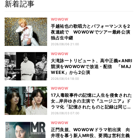
新着記事
WOWOW
手越祐也の歌唱力とパフォーマンスを2
夜連続で WOWOWでツアー最終公演
独占生中継
2026/08/06 21:00
WOWOW
大滝詠一トリビュート、高中正義×ANRI
競演をWOWOWで放送・配信 「MAJ
WEEK」から2公演
2026/08/04 18:00
WOWOW
17人毒殺事件の記憶に人生を侵食された
女…岸井ゆきの主演で『ユージニア』ド
ラマ化「記憶されたものと記録は同じも
のではない」
2026/08/03 07:00
WOWOW
正門良規、WOWOWドラマ初出演 向
井理を慕う新人MR役、要潤は営利主義